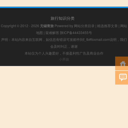
旅行知识分类
Copyright © 2012 - 2026
无锡青旅
Powered by
网站分类目录
|
精选推荐文章
|
网站
地图
|
疑难解答
陕ICP备44433455号
声明：本站内容来自互联网，如信息有错误可发邮件到f_fb#foxmail.com说明，我们
会及时纠正，谢谢
本站仅为个人兴趣爱好，不接盈利性广告及商业合作
小男孩