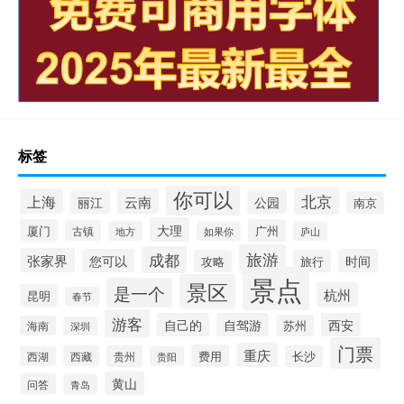
标签
你可以
北京
上海
云南
丽江
公园
南京
大理
厦门
广州
古镇
地方
如果你
庐山
旅游
成都
张家界
您可以
时间
攻略
旅行
景点
景区
是一个
杭州
昆明
春节
游客
自己的
自驾游
西安
苏州
海南
深圳
门票
重庆
费用
西藏
贵州
长沙
西湖
贵阳
黄山
问答
青岛