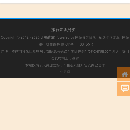
旅行知识分类
Copyright © 2012 - 2026
无锡青旅
Powered by
网站分类目录
|
精选推荐文章
|
网站
地图
|
疑难解答
陕ICP备44433455号
声明：本站内容来自互联网，如信息有错误可发邮件到f_fb#foxmail.com说明，我们
会及时纠正，谢谢
本站仅为个人兴趣爱好，不接盈利性广告及商业合作
小男孩