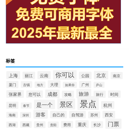
标签
你可以
北京
上海
云南
丽江
公园
南京
大理
厦门
广州
古镇
地方
如果你
庐山
旅游
成都
张家界
您可以
时间
攻略
旅行
景点
景区
是一个
杭州
昆明
春节
游客
自己的
自驾游
西安
苏州
海南
深圳
门票
重庆
费用
西藏
贵州
长沙
西湖
贵阳