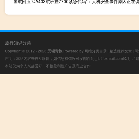
国航回应“CA403航班挂7700紧急代码”：人机安全事件原因正在
旅行知识分类
Copyright © 2012 - 2026
无锡青旅
Powered by
网站分类目录
|
精选推荐文章
|
网
声明：本站内容来自互联网，如信息有错误可发邮件到f_fb#foxmail.com说明
本站仅为个人兴趣爱好，不接盈利性广告及商业合作