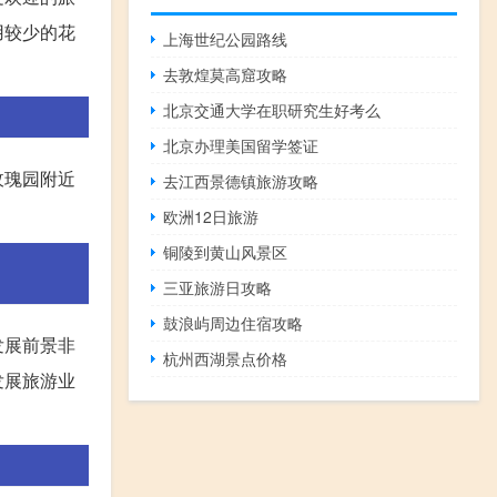
用较少的花
上海世纪公园路线
去敦煌莫高窟攻略
北京交通大学在职研究生好考么
北京办理美国留学签证
玫瑰园附近
去江西景德镇旅游攻略
欧洲12日旅游
铜陵到黄山风景区
三亚旅游日攻略
鼓浪屿周边住宿攻略
发展前景非
杭州西湖景点价格
发展旅游业