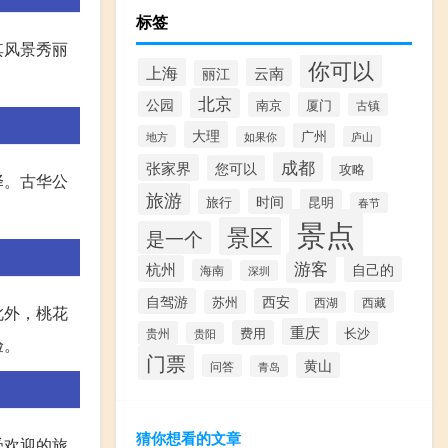
标签
其风景秀丽
你可以
上海
云南
丽江
北京
公园
南京
厦门
古镇
大理
广州
地方
如果你
庐山
成都
张家界
您可以
攻略
择。古华公
旅游
时间
旅行
昆明
春节
景点
景区
是一个
游客
杭州
自己的
海南
深圳
自驾游
西安
苏州
西藏
西湖
此外，桃花
重庆
费用
贵州
长沙
贵阳
验。
门票
黄山
问答
青岛
猜你想看的文章
受欢迎的旅