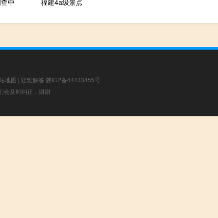
调查中
福建4a级景点
站地图
|
疑难解答
陕ICP备44433455号
，我们会及时纠正，谢谢