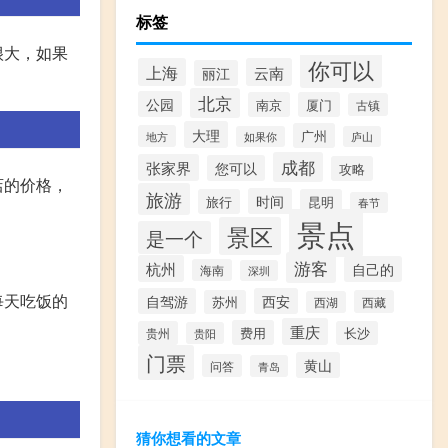
标签
很大，如果
你可以
上海
云南
丽江
北京
公园
南京
厦门
古镇
大理
广州
地方
如果你
庐山
成都
张家界
您可以
攻略
店的价格，
旅游
时间
旅行
昆明
春节
景点
景区
是一个
游客
杭州
自己的
海南
深圳
每天吃饭的
自驾游
西安
苏州
西藏
西湖
重庆
费用
贵州
长沙
贵阳
门票
黄山
问答
青岛
猜你想看的文章