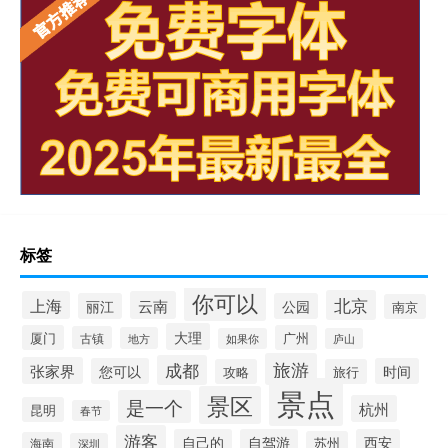
标签
你可以
北京
上海
云南
丽江
公园
南京
大理
厦门
广州
古镇
地方
如果你
庐山
旅游
成都
张家界
您可以
时间
攻略
旅行
景点
景区
是一个
杭州
昆明
春节
游客
自己的
自驾游
西安
苏州
海南
深圳