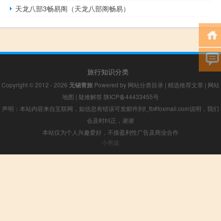
天龙八部3畅易阁（天龙八部阁畅易）
旅行知识分类
Copyright © 2012 - 2026
无锡青旅
Powered by
网站分类目录
|
精选推荐文章
|
网站
地图
|
疑难解答
陕ICP备44433455号
声明：本站内容来自互联网，如信息有错误可发邮件到f_fb#foxmail.com说明，我们
会及时纠正，谢谢
本站仅为个人兴趣爱好，不接盈利性广告及商业合作
小男孩