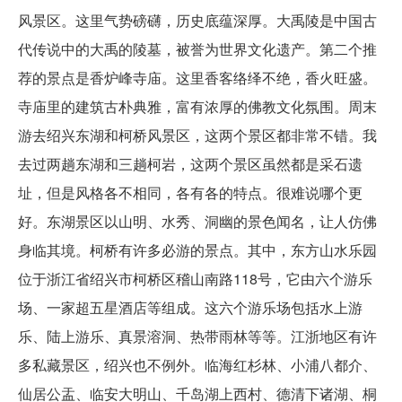
风景区。这里气势磅礴，历史底蕴深厚。大禹陵是中国古
代传说中的大禹的陵墓，被誉为世界文化遗产。第二个推
荐的景点是香炉峰寺庙。这里香客络绎不绝，香火旺盛。
寺庙里的建筑古朴典雅，富有浓厚的佛教文化氛围。周末
游去绍兴东湖和柯桥风景区，这两个景区都非常不错。我
去过两趟东湖和三趟柯岩，这两个景区虽然都是采石遗
址，但是风格各不相同，各有各的特点。很难说哪个更
好。东湖景区以山明、水秀、洞幽的景色闻名，让人仿佛
身临其境。柯桥有许多必游的景点。其中，东方山水乐园
位于浙江省绍兴市柯桥区稽山南路118号，它由六个游乐
场、一家超五星酒店等组成。这六个游乐场包括水上游
乐、陆上游乐、真景溶洞、热带雨林等等。江浙地区有许
多私藏景区，绍兴也不例外。临海红杉林、小浦八都介、
仙居公盂、临安大明山、千岛湖上西村、德清下诸湖、桐