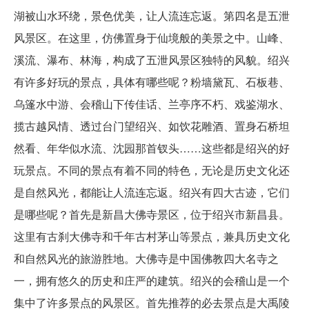
湖被山水环绕，景色优美，让人流连忘返。第四名是五泄
风景区。在这里，仿佛置身于仙境般的美景之中。山峰、
溪流、瀑布、林海，构成了五泄风景区独特的风貌。绍兴
有许多好玩的景点，具体有哪些呢？粉墙黛瓦、石板巷、
乌篷水中游、会稽山下传佳话、兰亭序不朽、戏鉴湖水、
揽古越风情、透过台门望绍兴、如饮花雕酒、置身石桥坦
然看、年华似水流、沈园那首钗头……这些都是绍兴的好
玩景点。不同的景点有着不同的特色，无论是历史文化还
是自然风光，都能让人流连忘返。绍兴有四大古迹，它们
是哪些呢？首先是新昌大佛寺景区，位于绍兴市新昌县。
这里有古刹大佛寺和千年古村茅山等景点，兼具历史文化
和自然风光的旅游胜地。大佛寺是中国佛教四大名寺之
一，拥有悠久的历史和庄严的建筑。绍兴的会稽山是一个
集中了许多景点的风景区。首先推荐的必去景点是大禹陵