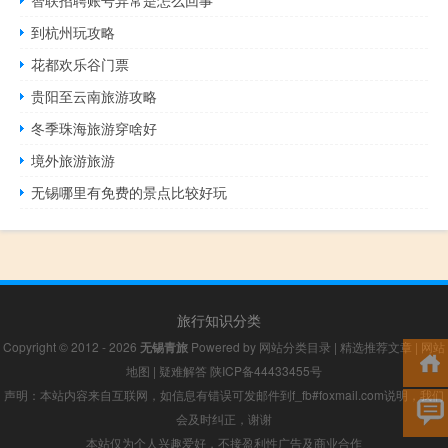
智联招聘账号异常是怎么回事
到杭州玩攻略
花都欢乐谷门票
贵阳至云南旅游攻略
冬季珠海旅游穿啥好
境外旅游旅游
无锡哪里有免费的景点比较好玩
旅行知识分类
Copyright © 2012 - 2026
无锡青旅
Powered by
网站分类目录
|
精选推荐文章
|
网站
地图
|
疑难解答
陕ICP备44433455号
声明：本站内容来自互联网，如信息有错误可发邮件到f_fb#foxmail.com说明，我们
会及时纠正，谢谢
本站仅为个人兴趣爱好，不接盈利性广告及商业合作