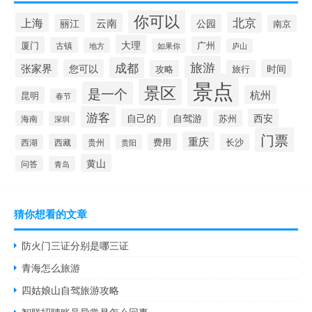
你可以
北京
上海
云南
丽江
公园
南京
大理
厦门
广州
古镇
地方
如果你
庐山
旅游
成都
张家界
您可以
时间
攻略
旅行
景点
景区
是一个
杭州
昆明
春节
游客
自己的
自驾游
西安
苏州
海南
深圳
门票
重庆
费用
西藏
贵州
长沙
西湖
贵阳
黄山
问答
青岛
猜你想看的文章
防火门三证分别是哪三证
青海怎么旅游
四姑娘山自驾旅游攻略