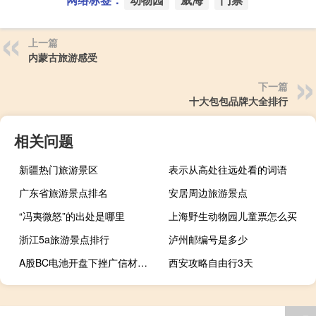
上一篇
内蒙古旅游感受
下一篇
十大包包品牌大全排行
相关问题
新疆热门旅游景区
表示从高处往远处看的词语
广东省旅游景点排名
安居周边旅游景点
“冯夷微怒”的出处是哪里
上海野生动物园儿童票怎么买
浙江5a旅游景点排行
泸州邮编号是多少
A股BC电池开盘下挫广信材料跌超5%、钧达股份、爱旭股份、宇邦新材等跟跌
西安攻略自由行3天