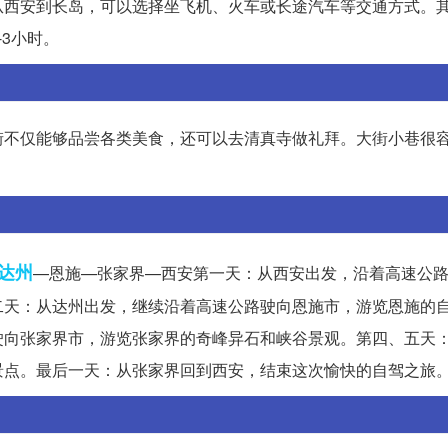
从西安到长岛，可以选择坐飞机、火车或长途汽车等交通方式。
3小时。
街不仅能够品尝各类美食，还可以去清真寺做礼拜。大街小巷很
达州
—恩施—张家界—西安第一天：从西安出发，沿着高速公
二天：从达州出发，继续沿着高速公路驶向恩施市，游览恩施的
驶向张家界市，游览张家界的奇峰异石和峡谷景观。第四、五天
景点。最后一天：从张家界回到西安，结束这次愉快的自驾之旅