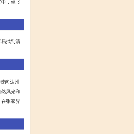
其中，坐飞
容易找到清
路驶向达州
自然风光和
：在张家界
。