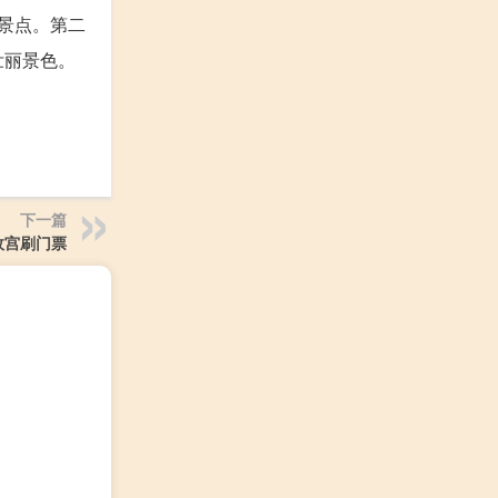
景点。第二
壮丽景色。
。
下一篇
故宫刷门票