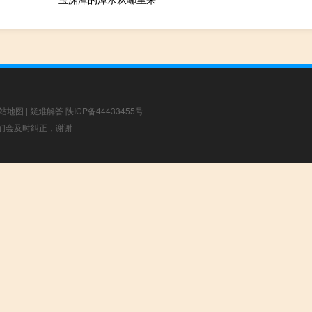
站地图
|
疑难解答
陕ICP备44433455号
，我们会及时纠正，谢谢