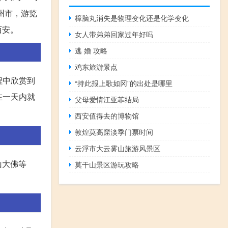
州市，游览
樟脑丸消失是物理变化还是化学变化
西安。
女人带弟弟回家过年好吗
逃 婚 攻略
鸡东旅游景点
程中欣赏到
“持此报上歌如冈”的出处是哪里
在一天内就
父母爱情江亚菲结局
西安值得去的博物馆
敦煌莫高窟淡季门票时间
云浮市大云雾山旅游风景区
山大佛等
莫干山景区游玩攻略