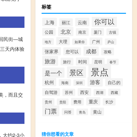
标签
你可以
上海
云南
丽江
北京
公园
南京
厦门
古镇
—回民街—城
大理
广州
地方
如果你
庐山
在三天内体验
成都
张家界
您可以
攻略
旅游
时间
旅行
昆明
春节
景点
景区
是一个
游客
杭州
自己的
海南
深圳
自驾游
西安
苏州
西藏
西湖
美，而且交
重庆
费用
贵州
长沙
贵阳
门票
黄山
问答
青岛
猜你想看的文章
大约2-3小