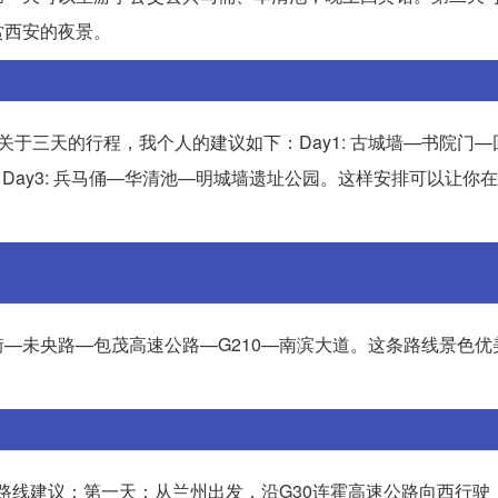
赏西安的夜景。
关于三天的行程，我个人的建议如下：Day1: 古城墙—书院门
。Day3: 兵马俑—华清池—明城墙遗址公园。这样安排可以让你
—未央路—包茂高速公路—G210—南滨大道。这条路线景色优
路线建议：第一天：从兰州出发，沿G30连霍高速公路向西行驶，