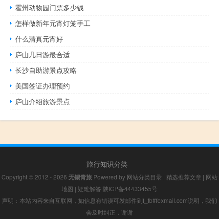
霍州动物园门票多少钱
怎样做新年元宵灯笼手工
什么清真元宵好
庐山几日游最合适
长沙自助游景点攻略
美国签证办理预约
庐山介绍旅游景点
旅行知识分类
Copyright © 2012 - 2026
无锡青旅
Powered by
网站分类目录
|
精选推荐文章
|
网站
地图
|
疑难解答
陕ICP备44433455号
声明：本站内容来自互联网，如信息有错误可发邮件到f_fb#foxmail.com说明，我们
会及时纠正，谢谢