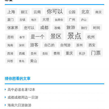
你可以
北京
上海
云南
丽江
公园
南京
大理
厦门
广州
古镇
地方
如果你
庐山
旅游
成都
张家界
您可以
时间
攻略
旅行
景点
景区
是一个
杭州
昆明
春节
游客
自己的
自驾游
西安
苏州
海南
深圳
门票
重庆
费用
西藏
贵州
长沙
西湖
贵阳
黄山
问答
青岛
猜你想看的文章
高中必读名著12本
成都成都周边一日游
海南六日游旅游