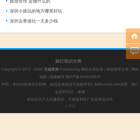
旅游管理 是做什么的
深圳小孩玩的地方哪里好玩
深圳去香港玩一天多少钱
旅行知识分类
Copyright © 2012 - 2026
无锡青旅
Powered by
网站分类目录
|
精选推荐文章
|
网站
地图
|
疑难解答
陕ICP备44433455号
声明：本站内容来自互联网，如信息有错误可发邮件到f_fb#foxmail.com说明，我们
会及时纠正，谢谢
本站仅为个人兴趣爱好，不接盈利性广告及商业合作
小男孩