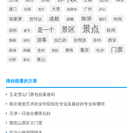
大理
厦门
广州
古镇
地方
如果你
庐山
旅游
成都
张家界
您可以
时间
攻略
旅行
景点
景区
是一个
杭州
昆明
春节
游客
自己的
自驾游
西安
苏州
海南
深圳
门票
重庆
费用
西藏
贵州
长沙
西湖
贵阳
黄山
问答
青岛
猜你想看的文章
玉龙雪山门票包括索道吗
南京视觉艺术职业学院招生专业及最好的专业有哪些
天津一日游去哪里玩好
普陀山景区大门票
武当山旅游团报名