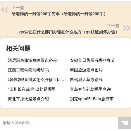
上一篇
给老师的一封信200字简单（给老师的一封信200字）
下一篇
qs认证在什么部门办理在什么地方（qs认证如何办理）
相关问题
清远温泉旅游攻略景点必去
安徽节日风俗有哪些春节
江西工程学院能考研吗
泰国旅游景点图片
哔哩哔哩直播姬怎么开播（blbl直播姬）
自驾游大草原路线
“山川长在哉”的出处是哪里
青岛春节补助哪里查询
河北草原天路景点介绍
别克sgm6515ata旅行车
☚