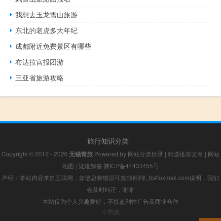
我想去玉龙雪山旅游
东北的老虎多大年纪
成都附近免费景区有哪些
布达拉宫报团游
三亚省旅游攻略
旅行知识分类
Copyright © 2012 - 2026
无锡青旅
Powered by
网站分类目录
|
精选推荐文章
|
网站
地图
|
疑难解答
陕ICP备44433455号
声明：本站内容来自互联网，如信息有错误可发邮件到f_fb#foxmail.com说明，我们
会及时纠正，谢谢
本站仅为个人兴趣爱好，不接盈利性广告及商业合作
小男孩