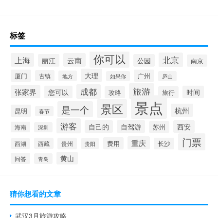
标签
你可以
北京
上海
云南
丽江
公园
南京
大理
厦门
广州
古镇
地方
如果你
庐山
旅游
成都
张家界
您可以
时间
攻略
旅行
景点
景区
是一个
杭州
昆明
春节
游客
自己的
自驾游
西安
苏州
海南
深圳
门票
重庆
费用
西藏
贵州
长沙
西湖
贵阳
黄山
问答
青岛
猜你想看的文章
武汉3月旅游攻略