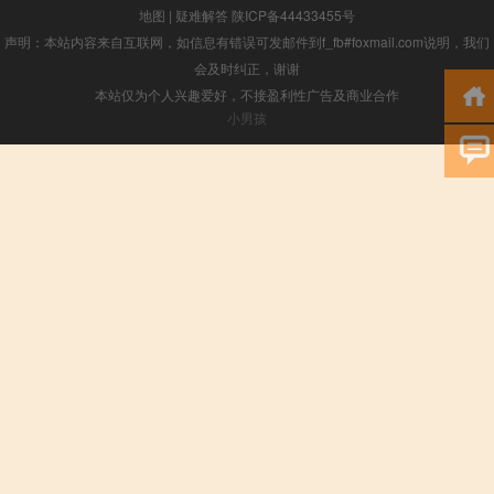
地图
|
疑难解答
陕ICP备44433455号
声明：本站内容来自互联网，如信息有错误可发邮件到f_fb#foxmail.com说明，我们
会及时纠正，谢谢
本站仅为个人兴趣爱好，不接盈利性广告及商业合作
小男孩