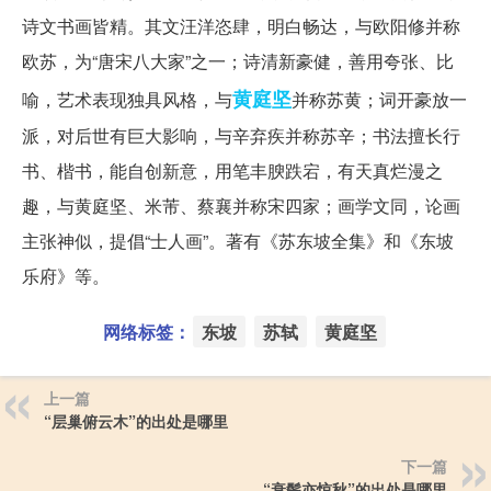
诗文书画皆精。其文汪洋恣肆，明白畅达，与欧阳修并称
欧苏，为“唐宋八大家”之一；诗清新豪健，善用夸张、比
黄庭坚
喻，艺术表现独具风格，与
并称苏黄；词开豪放一
派，对后世有巨大影响，与辛弃疾并称苏辛；书法擅长行
书、楷书，能自创新意，用笔丰腴跌宕，有天真烂漫之
趣，与黄庭坚、米芾、蔡襄并称宋四家；画学文同，论画
主张神似，提倡“士人画”。著有《苏东坡全集》和《东坡
乐府》等。
网络标签：
东坡
苏轼
黄庭坚
上一篇
“层巢俯云木”的出处是哪里
下一篇
“衰鬓亦惊秋”的出处是哪里