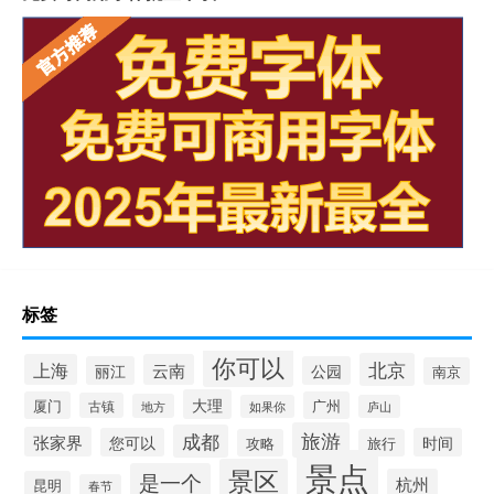
标签
你可以
北京
上海
云南
丽江
公园
南京
大理
厦门
广州
古镇
地方
如果你
庐山
旅游
成都
张家界
您可以
时间
攻略
旅行
景点
景区
是一个
杭州
昆明
春节