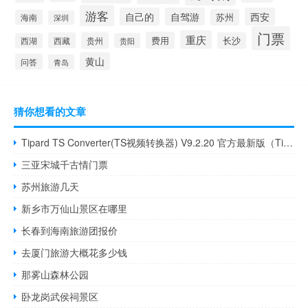
游客
自己的
自驾游
西安
苏州
海南
深圳
门票
重庆
费用
西藏
贵州
长沙
西湖
贵阳
黄山
问答
青岛
猜你想看的文章
Tipard TS Converter(TS视频转换器) V9.2.20 官方最新版（Tipard TS Converter(TS视频转换器) V9.2.20 官方最新版功能简介）
三亚宋城千古情门票
苏州旅游几天
新乡市万仙山景区在哪里
长春到海南旅游团报价
去厦门旅游大概花多少钱
那雾山森林公园
卧龙岗武侯祠景区