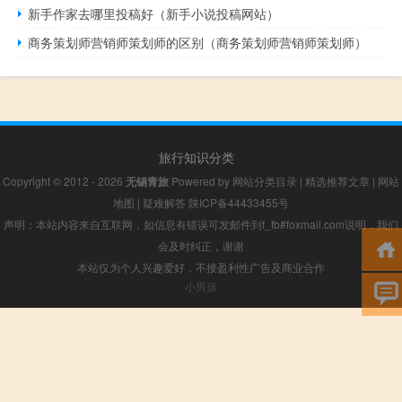
新手作家去哪里投稿好（新手小说投稿网站）
商务策划师营销师策划师的区别（商务策划师营销师策划师）
旅行知识分类
Copyright © 2012 - 2026
无锡青旅
Powered by
网站分类目录
|
精选推荐文章
|
网站
地图
|
疑难解答
陕ICP备44433455号
声明：本站内容来自互联网，如信息有错误可发邮件到f_fb#foxmail.com说明，我们
会及时纠正，谢谢
本站仅为个人兴趣爱好，不接盈利性广告及商业合作
小男孩