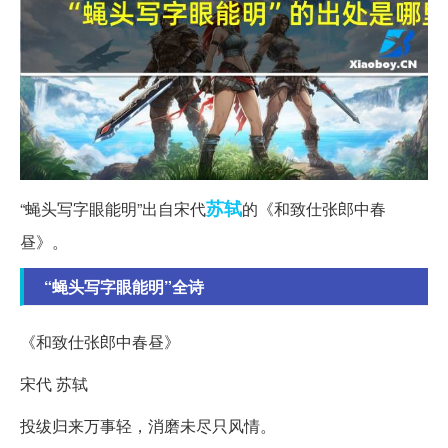
苏轼
“蝇头写字眼能明”出自宋代
的《和致仕张郎中春
昼》。
“蝇头写字眼能明”全诗
《和致仕张郎中春昼》
宋代 苏轼
投绂归来万事轻，消磨未尽只风情。