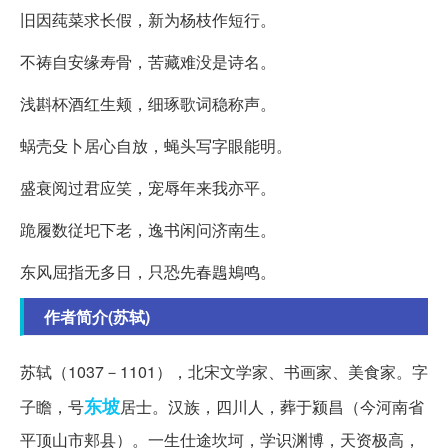
旧因莼菜求长假，新为杨枝作短行。
不祷自安缘寿骨，苦藏难没是诗名。
浅斟杯酒红生颊，细琢歌词稳称声。
蜗壳殳卜居心自放，蝇头写字眼能明。
盛衰阅过君应笑，宠辱年来我亦平。
跪履数従圯下老，逸书闲问济南生。
东风屈指无多日，只恐先春鶗鴂鸣。
作者简介(苏轼)
苏轼（1037－1101），北宋文学家、书画家、美食家。字
东坡
子瞻，号
居士。汉族，四川人，葬于颍昌（今河南省
平顶山市郏县）。一生仕途坎坷，学识渊博，天资极高，