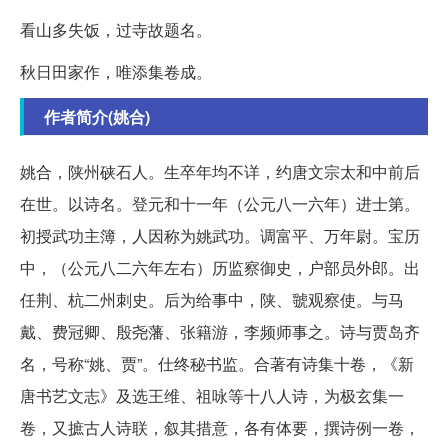
看山多失饭，过寺故题名。
秋日田家作，唯添集卷成。
作者简介(姚合)
姚合，陕州硖石人。生卒年均不详，约唐文宗太和中前后
在世。以诗名。登元和十一年（公元八一六年）进士第。
初授武功主簿，人因称为姚武功。调富平、万年尉。宝历
中，（公元八二六年左右）历监察御史，户部员外郎。出
任荆、杭二州刺史。后为给事中，陕、虢观察使。与马
戴、费冠卿、殷尧藩、张籍游，李频师事之。诗与贾岛齐
名，号称“姚、贾”。仕终秘书监。合著有诗集十卷，《新
唐书艺文志》及选王维、祖咏等十八人诗，为极玄集一
卷，又摭古人诗联，叙其措意，各有体要，撰诗例一卷，