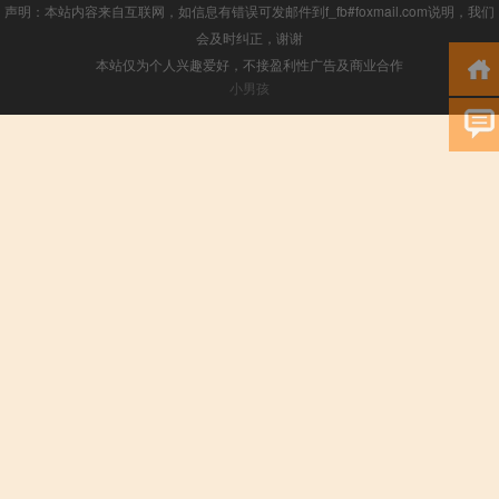
声明：本站内容来自互联网，如信息有错误可发邮件到f_fb#foxmail.com说明，我们
会及时纠正，谢谢
本站仅为个人兴趣爱好，不接盈利性广告及商业合作
小男孩