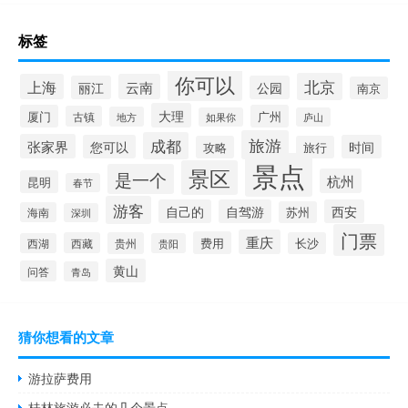
标签
你可以
北京
上海
云南
丽江
公园
南京
大理
厦门
广州
古镇
地方
如果你
庐山
旅游
成都
张家界
您可以
时间
攻略
旅行
景点
景区
是一个
杭州
昆明
春节
游客
自己的
自驾游
西安
苏州
海南
深圳
门票
重庆
费用
西藏
贵州
长沙
西湖
贵阳
黄山
问答
青岛
猜你想看的文章
游拉萨费用
桂林旅游必去的几个景点