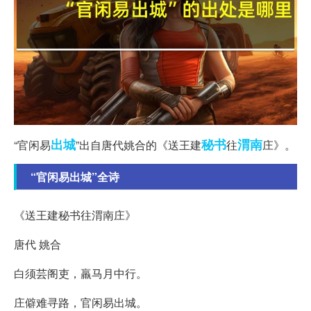
出城
秘书
渭南
“官闲易
”出自唐代姚合的《送王建
往
庄》。
“官闲易出城”全诗
《送王建秘书往渭南庄》
唐代 姚合
白须芸阁吏，羸马月中行。
庄僻难寻路，官闲易出城。