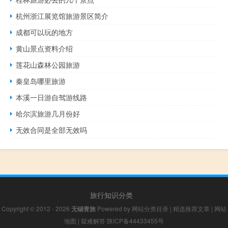
杭州浙江展览馆旅游景区简介
成都可以玩的地方
黄山景点资料介绍
莲花山森林公园旅游
秦皇岛哪里旅游
本溪一日游自驾游线路
哈尔滨旅游几月份好
无效合同是全部无效吗
旅行知识分类
Copyright © 2012 - 2026
无锡青旅
Powered by
网站分类目录
|
精选推荐文章
|
网站
地图
|
疑难解答
陕ICP备44433455号