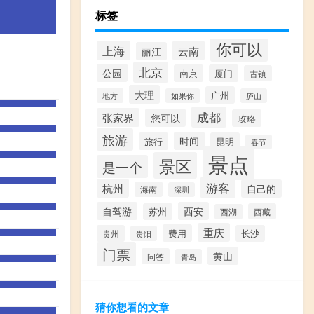
标签
你可以
上海
云南
丽江
北京
公园
南京
厦门
古镇
大理
广州
地方
如果你
庐山
成都
张家界
您可以
攻略
旅游
时间
旅行
昆明
春节
景点
景区
是一个
游客
杭州
自己的
海南
深圳
自驾游
西安
苏州
西藏
西湖
重庆
费用
贵州
长沙
贵阳
门票
黄山
问答
青岛
猜你想看的文章