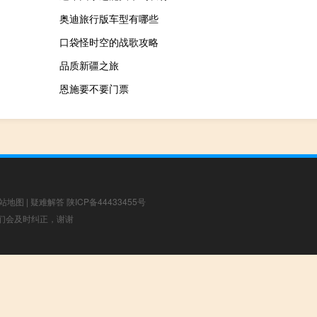
奥迪旅行版车型有哪些
口袋怪时空的战歌攻略
品质新疆之旅
恩施要不要门票
站地图
|
疑难解答
陕ICP备44433455号
，我们会及时纠正，谢谢