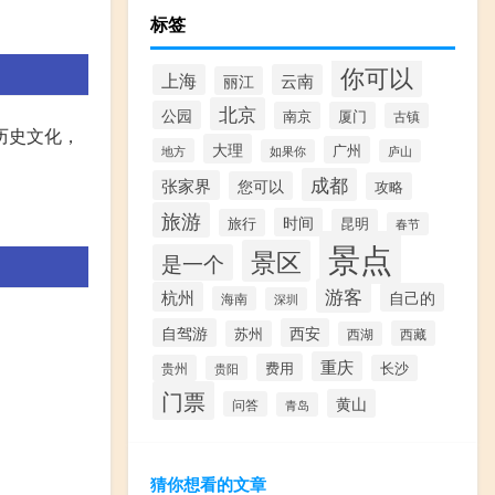
标签
你可以
上海
云南
丽江
北京
公园
南京
厦门
古镇
历史文化，
大理
广州
地方
如果你
庐山
成都
张家界
您可以
攻略
旅游
时间
旅行
昆明
春节
景点
景区
是一个
游客
杭州
自己的
海南
深圳
自驾游
西安
苏州
西藏
西湖
重庆
费用
贵州
长沙
贵阳
门票
黄山
问答
青岛
猜你想看的文章