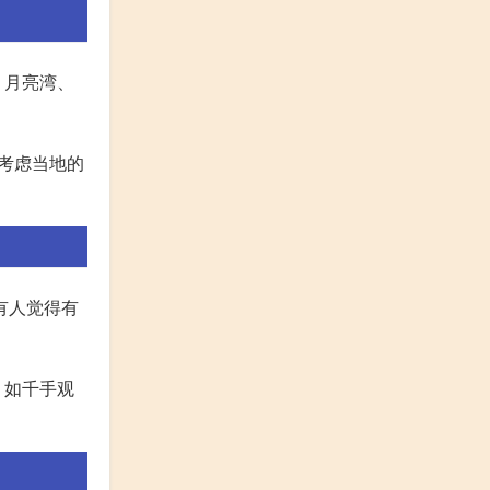
、月亮湾、
考虑当地的
有人觉得有
，如千手观