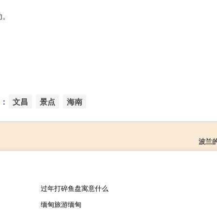
动。
：
文昌
景点
海南
波兰
过年打碎鱼盘寓意什么
缅甸旅游缅甸