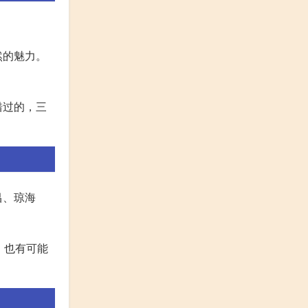
然的魅力。
错过的，三
昌、琼海
，也有可能