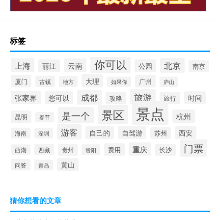
标签
你可以
北京
上海
云南
丽江
公园
南京
大理
厦门
广州
古镇
地方
如果你
庐山
旅游
成都
张家界
您可以
时间
攻略
旅行
景点
景区
是一个
杭州
昆明
春节
游客
自己的
自驾游
西安
苏州
海南
深圳
门票
重庆
费用
西藏
贵州
长沙
西湖
贵阳
黄山
问答
青岛
猜你想看的文章