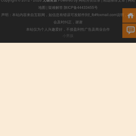
无锡青旅
地图
|
疑难解答
陕ICP备44433455号
声明：本站内容来自互联网，如信息有错误可发邮件到f_fb#foxmail.com说明，我们
会及时纠正，谢谢
本站仅为个人兴趣爱好，不接盈利性广告及商业合作
小男孩