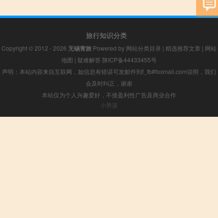
旅行知识分类
Copyright © 2012 - 2026
无锡青旅
Powered by
网站分类目录
|
精选推荐文章
|
网站
地图
|
疑难解答
陕ICP备44433455号
声明：本站内容来自互联网，如信息有错误可发邮件到f_fb#foxmail.com说明，我们
会及时纠正，谢谢
本站仅为个人兴趣爱好，不接盈利性广告及商业合作
小男孩