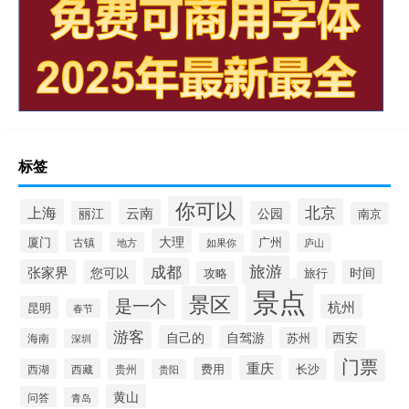
标签
你可以
北京
上海
云南
丽江
公园
南京
大理
厦门
广州
古镇
地方
如果你
庐山
旅游
成都
张家界
您可以
时间
攻略
旅行
景点
景区
是一个
杭州
昆明
春节
游客
自己的
自驾游
西安
苏州
海南
深圳
门票
重庆
费用
西藏
贵州
长沙
西湖
贵阳
黄山
问答
青岛