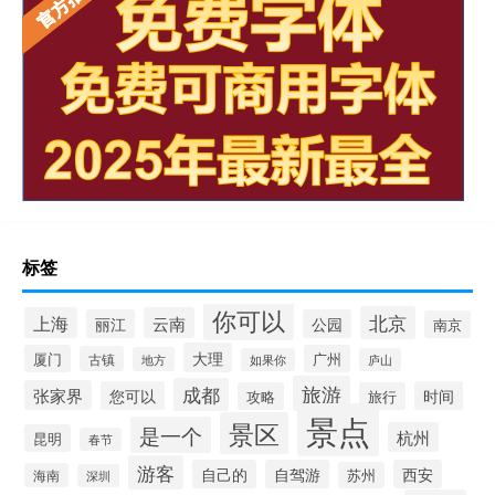
标签
你可以
北京
上海
云南
丽江
公园
南京
大理
厦门
广州
古镇
地方
如果你
庐山
旅游
成都
张家界
您可以
时间
攻略
旅行
景点
景区
是一个
杭州
昆明
春节
游客
自己的
自驾游
西安
苏州
海南
深圳