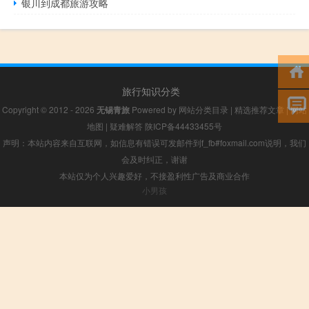
银川到成都旅游攻略
旅行知识分类
Copyright © 2012 - 2026
无锡青旅
Powered by
网站分类目录
|
精选推荐文章
|
网站
地图
|
疑难解答
陕ICP备44433455号
声明：本站内容来自互联网，如信息有错误可发邮件到f_fb#foxmail.com说明，我们
会及时纠正，谢谢
本站仅为个人兴趣爱好，不接盈利性广告及商业合作
小男孩