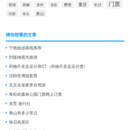
门票
重庆
费用
西藏
贵州
长沙
西湖
贵阳
黄山
问答
青岛
猜你想看的文章
宁德旅游路线推荐
到版纳观光旅游
药物不良反应分类CT（药物不良反应分类）
沈阳世博园套票
北京去张家界自驾游
青松岭森林公园门票网上订票
东莞 旅行社
泰山有多少景点
南召风景区