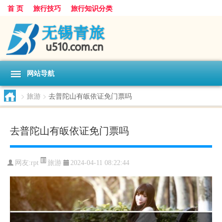
首 页
旅行技巧
旅行知识分类
网站导航
>
旅游
>
去普陀山有皈依证免门票吗
去普陀山有皈依证免门票吗
旅游
网友:
rpt
2024-04-11 08:22:44