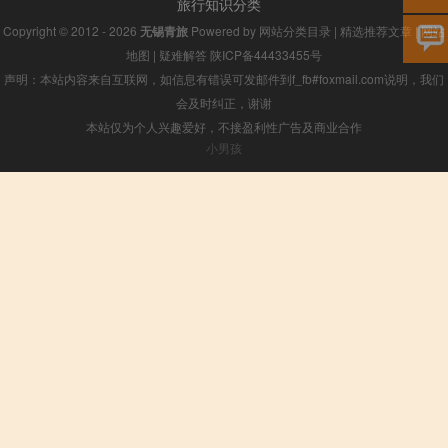
旅行知识分类
Copyright © 2012 - 2026
无锡青旅
Powered by
网站分类目录
|
精选推荐文章
|
网站
地图
|
疑难解答
陕ICP备44433455号
声明：本站内容来自互联网，如信息有错误可发邮件到f_fb#foxmail.com说明，我们
会及时纠正，谢谢
本站仅为个人兴趣爱好，不接盈利性广告及商业合作
小男孩