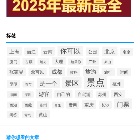
标签
你可以
北京
上海
云南
丽江
公园
南京
大理
厦门
广州
古镇
地方
如果你
庐山
旅游
成都
张家界
您可以
时间
攻略
旅行
景点
景区
是一个
杭州
昆明
春节
游客
自己的
自驾游
西安
苏州
海南
深圳
门票
重庆
费用
西藏
贵州
长沙
西湖
贵阳
黄山
问答
青岛
猜你想看的文章