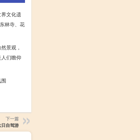
世界文化遗
如东林寺、花
自然景观，
是人们瞻仰
氛围
下一篇
六日自驾游