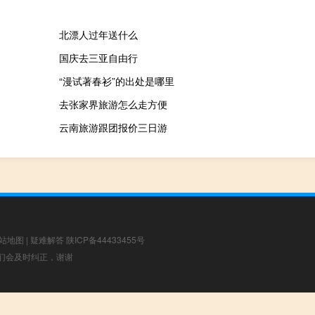
北漂人过年送什么
国庆去三亚自由行
“漫试著春衫”的出处是哪里
去张家界旅游怎么走方便
云南旅游跟团报价三日游
站地图
|
疑难解答
陕ICP备44433455号
，我们会及时纠正，谢谢