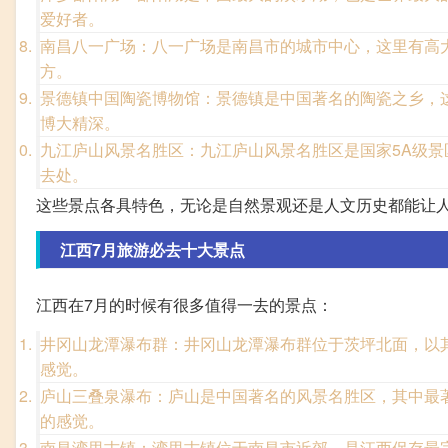
爱好者。
南昌八一广场：八一广场是南昌市的城市中心，这里有高
方。
景德镇中国陶瓷博物馆：景德镇是中国著名的陶瓷之乡，
博大精深。
九江庐山风景名胜区：九江庐山风景名胜区是国家5A级
去处。
这些景点各具特色，无论是自然景观还是人文历史都能让
江西7月旅游必去十大景点
江西在7月的时候有很多值得一去的景点：
井冈山龙潭瀑布群：井冈山龙潭瀑布群位于茨坪北面，以
感觉。
庐山三叠泉瀑布：庐山是中国著名的风景名胜区，其中最著
的感觉。
南昌湾里古镇：湾里古镇位于南昌市近郊，是江西保存最