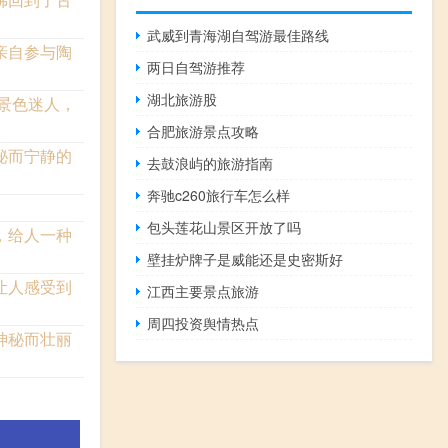
武威到青海湖自驾游最佳路线
亲自参与陶
两日自驾游推荐
湖北旅游股
景色迷人，
合肥旅游景点攻略
秘而宁静的
去鼓浪屿的旅游指南
奔驰c260旅行车怎么样
包头莲花山景区开放了吗
，给人一种
壁挂炉牌子是威能还是史密斯好
让人感受到
江西主要景点旅游
周四投资舆情热点
神秘而壮丽