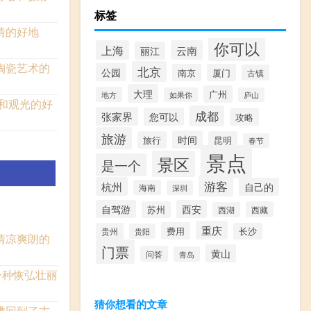
标签
情的好地
你可以
上海
云南
丽江
陶瓷艺术的
北京
公园
南京
厦门
古镇
大理
广州
地方
如果你
庐山
和观光的好
成都
张家界
您可以
攻略
旅游
时间
旅行
昆明
春节
景点
景区
是一个
游客
杭州
自己的
海南
深圳
自驾游
西安
苏州
西藏
西湖
重庆
费用
贵州
长沙
贵阳
清凉爽朗的
门票
黄山
问答
青岛
一种恢弘壮丽
猜你想看的文章
佛回到了古