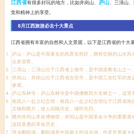
江西省
庐山
有很多好玩的地方，比如井岗山、
、三清山、
觉和精神上的享受。
8月江西旅游必去十大景点
江西省拥有丰富的自然和人文景观，以下是江西省的十大
庐山：庐山是中国著名的风景名胜区，拥有壮丽的山水风
众多游客。
三清山：三清山位于江西省上饶市，是中国道教名山之一。
井岗山：井岗山位于江西省吉安市，是中国工农红军的发
参观。
庐山东林寺：庐山东林寺是中国佛教四大名林之一，这里
南昌八一起义纪念馆：南昌八一起义纪念馆位于江西省南
文物和图片，使人回顾历史、缅怀先烈。
赣州井冈山革命博物馆：井冈山是中国革命斗争的重要基
这段英勇的革命历史。
萍乡鄱阳湖：鄱阳湖是中国最大的淡水湖，也是世界最大