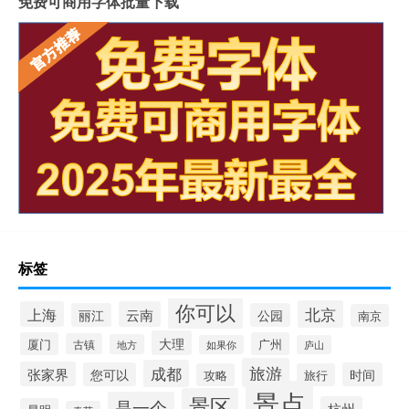
免费可商用字体批量下载
标签
你可以
北京
上海
云南
丽江
公园
南京
大理
厦门
广州
古镇
地方
如果你
庐山
旅游
成都
张家界
您可以
时间
攻略
旅行
景点
景区
是一个
杭州