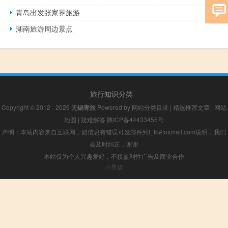
青岛出发张家界旅游
湖南旅游周边景点
旅行知识分类
Copyright © 2012 - 2026
无锡青旅
Powered by
网站分类目录
|
精选推荐文章
|
网站
地图
|
疑难解答
陕ICP备44433455号
声明：本站内容来自互联网，如信息有错误可发邮件到f_fb#foxmail.com说明，我们
会及时纠正，谢谢
本站仅为个人兴趣爱好，不接盈利性广告及商业合作
小男孩