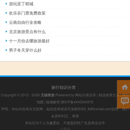
游玩亚丁稻城
欢乐谷门票免费政策
云南自由行全攻略
北京旅游景点有什么
十一月份去哪旅游最好
男子冬天穿什么好
旅行知识分类
Copyright © 2012 - 2026
无锡青旅
Powered by
网站分类目录
|
精选推荐文章
|
网站
地图
|
疑难解答
陕ICP备44433455号
声明：本站内容来自互联网，如信息有错误可发邮件到f_fb#foxmail.com说明，我们
会及时纠正，谢谢
本站仅为个人兴趣爱好，不接盈利性广告及商业合作
小男孩