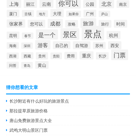
你可以
北京
上海
云南
丽江
公园
南京
大理
厦门
广州
古镇
地方
如果你
庐山
旅游
成都
张家界
您可以
时间
攻略
旅行
景点
景区
是一个
杭州
昆明
春节
游客
自己的
自驾游
西安
苏州
海南
深圳
门票
重庆
费用
西藏
贵州
长沙
西湖
贵阳
黄山
问答
青岛
猜你想看的文章
长沙附近有什么好玩的旅游景点
那拉提草原旅游价格
唐山免费旅游景点大全
武鸣大明山景区门票