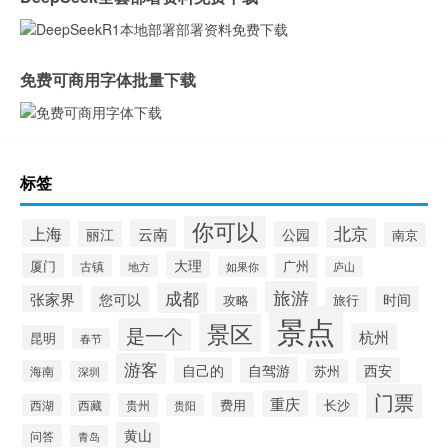
免费可商用字体批量下载
标签
你可以
北京
上海
云南
丽江
公园
南京
大理
厦门
广州
古镇
地方
如果你
庐山
旅游
成都
张家界
您可以
时间
攻略
旅行
景点
景区
是一个
杭州
昆明
春节
游客
自己的
自驾游
西安
苏州
海南
深圳
门票
重庆
费用
西藏
贵州
长沙
西湖
贵阳
黄山
问答
青岛