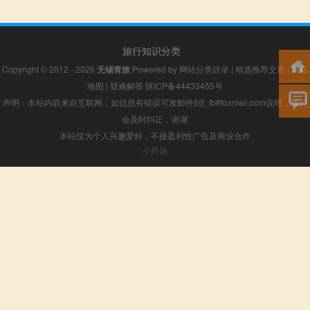
旅行知识分类
Copyright © 2012 - 2026
无锡青旅
Powered by
网站分类目录
|
精选推荐文章
|
网站
地图
|
疑难解答
陕ICP备44433455号
声明：本站内容来自互联网，如信息有错误可发邮件到f_fb#foxmail.com说明，我们
会及时纠正，谢谢
本站仅为个人兴趣爱好，不接盈利性广告及商业合作
小男孩