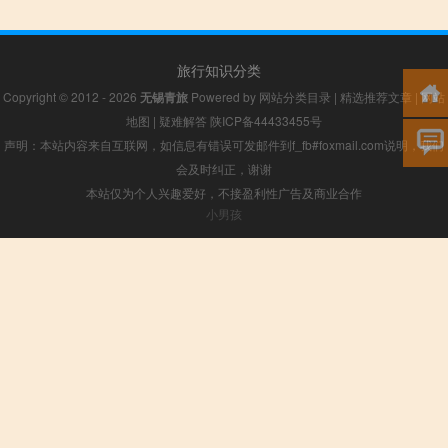
旅行知识分类
Copyright © 2012 - 2026
无锡青旅
Powered by
网站分类目录
|
精选推荐文章
|
网站
地图
|
疑难解答
陕ICP备44433455号
声明：本站内容来自互联网，如信息有错误可发邮件到f_fb#foxmail.com说明，我们
会及时纠正，谢谢
本站仅为个人兴趣爱好，不接盈利性广告及商业合作
小男孩