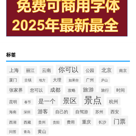
标签
你可以
北京
上海
云南
丽江
公园
南京
大理
厦门
广州
古镇
地方
如果你
庐山
旅游
成都
张家界
您可以
时间
攻略
旅行
景点
景区
是一个
杭州
昆明
春节
游客
自己的
自驾游
西安
苏州
海南
深圳
门票
重庆
费用
西藏
贵州
长沙
西湖
贵阳
黄山
问答
青岛