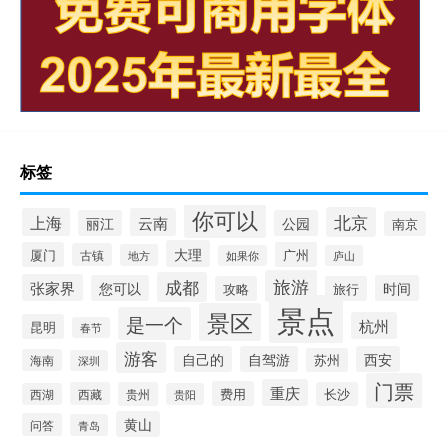
标签
你可以
北京
上海
云南
丽江
公园
南京
大理
厦门
广州
古镇
地方
如果你
庐山
旅游
成都
张家界
您可以
时间
攻略
旅行
景点
景区
是一个
杭州
昆明
春节
游客
自己的
自驾游
西安
苏州
海南
深圳
门票
重庆
费用
西藏
贵州
长沙
西湖
贵阳
黄山
问答
青岛