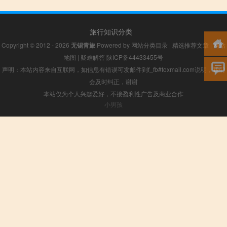
旅行知识分类
Copyright © 2012 - 2026
无锡青旅
Powered by
网站分类目录
|
精选推荐文章
|
网站
地图
|
疑难解答
陕ICP备44433455号
声明：本站内容来自互联网，如信息有错误可发邮件到f_fb#foxmail.com说明，我们
会及时纠正，谢谢
本站仅为个人兴趣爱好，不接盈利性广告及商业合作
小男孩