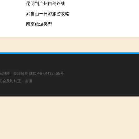
昆明到广州自驾路线
武当山一日游旅游攻略
南京旅游类型
站地图
|
疑难解答
陕ICP备44433455号
，我们会及时纠正，谢谢