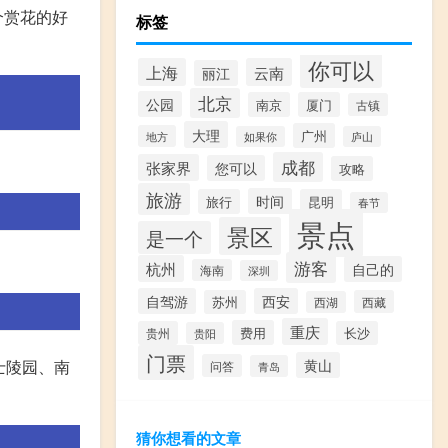
个赏花的好
标签
你可以
上海
云南
丽江
北京
公园
南京
厦门
古镇
大理
广州
地方
如果你
庐山
成都
张家界
您可以
攻略
旅游
时间
旅行
昆明
春节
景点
景区
是一个
游客
杭州
自己的
海南
深圳
自驾游
西安
苏州
西藏
西湖
重庆
费用
贵州
长沙
贵阳
门票
黄山
士陵园、南
问答
青岛
猜你想看的文章