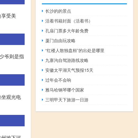
长沙的的景点
边享受美
活着书籍封面（活着书）
孔庙门票多大年龄免费
厦门自由玩攻略
“红楼人散独盘桓”的出处是哪里
少爷则是指
九寨沟自驾游路线攻略
安徽太平湖天气预报15天
过年会不会响
雅马哈钢琴哪个国家
乘坐观光电
三明甲天下旅游一日游
连州地下河