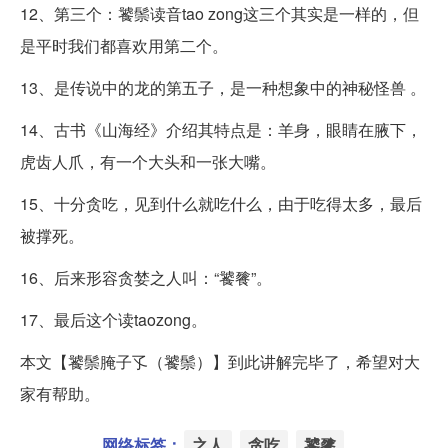
12、第三个：饕鬃读音tao zong这三个其实是一样的，但
是平时我们都喜欢用第二个。
13、是传说中的龙的第五子，是一种想象中的神秘怪兽 。
14、古书《山海经》介绍其特点是：羊身，眼睛在腋下，
虎齿人爪，有一个大头和一张大嘴。
15、十分贪吃，见到什么就吃什么，由于吃得太多，最后
被撑死。
16、后来形容贪婪之人叫：“饕餮”。
17、最后这个读taozong。
本文【饕鬃腌子孓（饕鬃）】到此讲解完毕了，希望对大
家有帮助。
网络标签：
之人
贪吃
饕餮