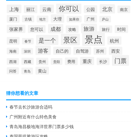
你可以
北京
上海
云南
丽江
公园
南京
大理
厦门
广州
古镇
地方
如果你
庐山
旅游
成都
张家界
您可以
时间
攻略
旅行
景点
景区
是一个
杭州
昆明
春节
游客
自己的
自驾游
西安
苏州
海南
深圳
门票
重庆
费用
西藏
贵州
长沙
西湖
贵阳
黄山
问答
青岛
猜你想看的文章
春节去长沙旅游合适吗
广州附近有什么特色美食
青岛海昌极地海洋世界门票多少钱
泰国芭提雅游玩攻略