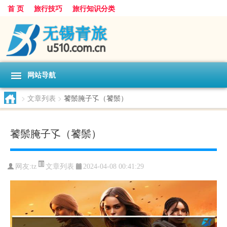
首 页
旅行技巧
旅行知识分类
网站导航
>
文章列表
>
饕鬃腌子孓（饕鬃）
饕鬃腌子孓（饕鬃）
文章列表
网友:
tz
2024-04-08 00:41:29