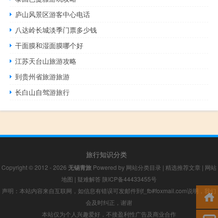
庐山风景区游客中心电话
八达岭长城淡季门票多少钱
干面膜和湿面膜哪个好
江苏天台山旅游攻略
到贵州省旅游旅游
长白山自驾游旅行
旅行知识分类
Copyright © 2012 - 2026
无锡青旅
Powered by
网站分类目录
|
精选推荐文章
|
网站
地图
|
疑难解答
陕ICP备44433455号
声明：本站内容来自互联网，如信息有错误可发邮件到f_fb#foxmail.com说明，我们
会及时纠正，谢谢
本站仅为个人兴趣爱好，不接盈利性广告及商业合作