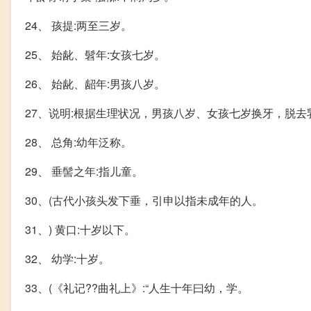
24、 孩提:两至三岁。
25、 始龀、髫年:女孩七岁。
26、 始龀、龆年:男孩八岁。
27、说明:根据生理状况，男孩八岁、女孩七岁换牙，脱去乳
28、 总角:幼年泛称。
29、 垂髻之年:指儿童。
30、(古代小孩头发下垂，引申以指未成年的人。
31、) 黄口:十岁以下。
32、 幼学:十岁。
33、(《礼记??曲礼上》:“人生十年曰幼，学。