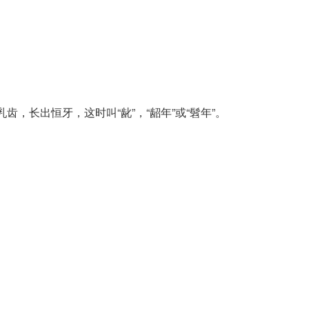
齿，长出恒牙，这时叫“龀”，“龆年”或“髫年”。