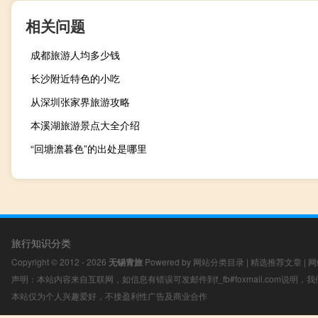
相关问题
成都旅游人均多少钱
长沙附近特色的小吃
从深圳张家界旅游攻略
本溪湖旅游景点大全介绍
“回塘澹暮色”的出处是哪里
旅行知识分类
Copyright © 2012 - 2026
无锡青旅
Powered by
网站分类目录
|
精选推荐文章
|
网
声明：本站内容来自互联网，如信息有错误可发邮件到f_fb#foxmail.com说明
本站仅为个人兴趣爱好，不接盈利性广告及商业合作