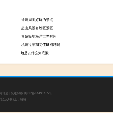
徐州周围好玩的景点
超山风景名胜区景区
青岛极地海洋世界时间
杭州过年期间值班招聘吗
lg是以什么为底数
站地图
|
疑难解答
陕ICP备44433455号
，我们会及时纠正，谢谢