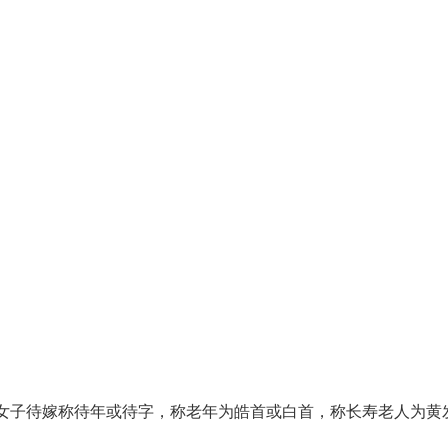
，女子待嫁称待年或待字，称老年为皓首或白首，称长寿老人为黄