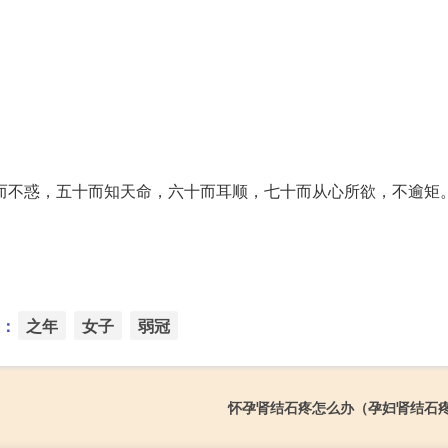
四十而不惑，五十而知天命，六十而耳顺，七十而从心所欲，不逾矩
：
之年
女子
弱冠
怀孕肾结石疼怎么办（孕妇肾结石