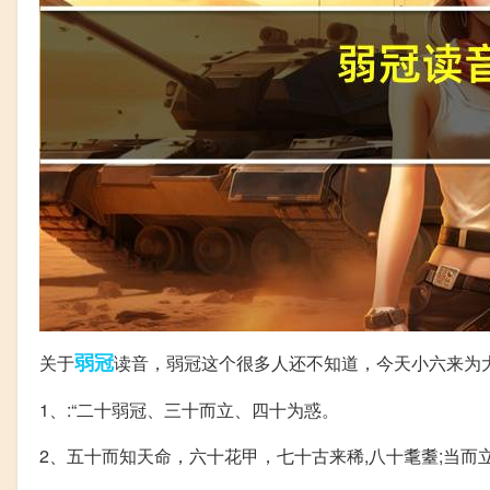
弱冠
关于
读音，弱冠这个很多人还不知道，今天小六来为
1、:“二十弱冠、三十而立、四十为惑。
2、五十而知天命，六十花甲，七十古来稀,八十耄耋;当而立