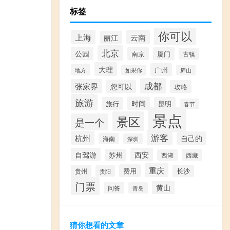
标签
你可以
上海
云南
丽江
北京
公园
南京
厦门
古镇
大理
广州
地方
如果你
庐山
成都
张家界
您可以
攻略
旅游
时间
旅行
昆明
春节
景点
景区
是一个
游客
杭州
自己的
海南
深圳
自驾游
西安
苏州
西藏
西湖
重庆
费用
贵州
长沙
贵阳
门票
黄山
问答
青岛
猜你想看的文章