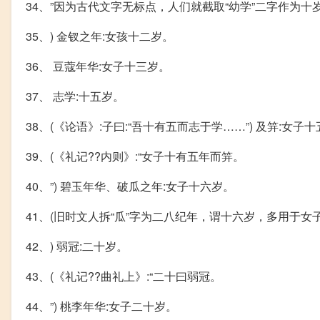
34、”因为古代文字无标点，人们就截取“幼学”二字作为十
35、) 金钗之年:女孩十二岁。
36、 豆蔻年华:女子十三岁。
37、 志学:十五岁。
38、(《论语》:子曰:“吾十有五而志于学……”) 及笄:女子
39、(《礼记??内则》:“女子十有五年而笄。
40、”) 碧玉年华、破瓜之年:女子十六岁。
41、(旧时文人拆“瓜”字为二八纪年，谓十六岁，多用于女
42、) 弱冠:二十岁。
43、(《礼记??曲礼上》:“二十曰弱冠。
44、”) 桃李年华:女子二十岁。