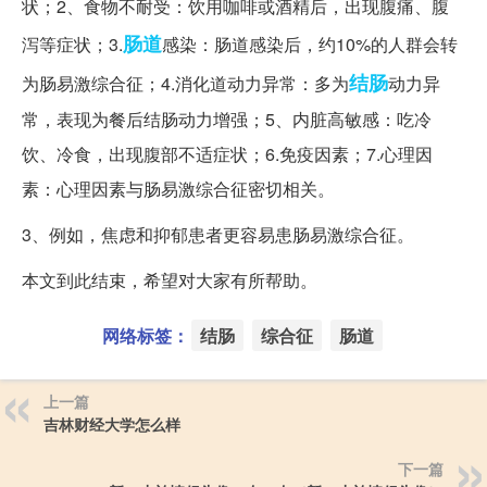
状；2、食物不耐受：饮用咖啡或酒精后，出现腹痛、腹
肠道
泻等症状；3.
感染：肠道感染后，约10%的人群会转
结肠
为肠易激综合征；4.消化道动力异常：多为
动力异
常，表现为餐后结肠动力增强；5、内脏高敏感：吃冷
饮、冷食，出现腹部不适症状；6.免疫因素；7.心理因
素：心理因素与肠易激综合征密切相关。
3、例如，焦虑和抑郁患者更容易患肠易激综合征。
本文到此结束，希望对大家有所帮助。
网络标签：
结肠
综合征
肠道
上一篇
吉林财经大学怎么样
下一篇