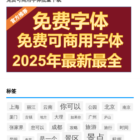
标签
你可以
北京
上海
云南
丽江
公园
南京
大理
厦门
广州
古镇
地方
如果你
庐山
旅游
成都
张家界
您可以
时间
攻略
旅行
景点
景区
是一个
杭州
昆明
春节