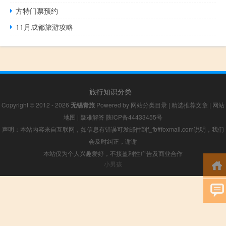
方特门票预约
11月成都旅游攻略
旅行知识分类
Copyright © 2012 - 2026
无锡青旅
Powered by
网站分类目录
|
精选推荐文章
|
网站
地图
|
疑难解答
陕ICP备44433455号
声明：本站内容来自互联网，如信息有错误可发邮件到f_fb#foxmail.com说明，我们
会及时纠正，谢谢
本站仅为个人兴趣爱好，不接盈利性广告及商业合作
小男孩