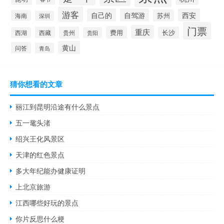
游客
自己的
自驾游
西安
苏州
海南
深圳
门票
重庆
费用
西藏
贵州
长沙
西湖
贵阳
黄山
问答
青岛
猜你想看的文章
丽江到昆明沿途有什么景点
五一鼋头渚
绍兴王化风景区
天津的红色景点
多大年纪能办健康证明
上北京旅游
江西哪些好玩的景点
你片反思什么梗