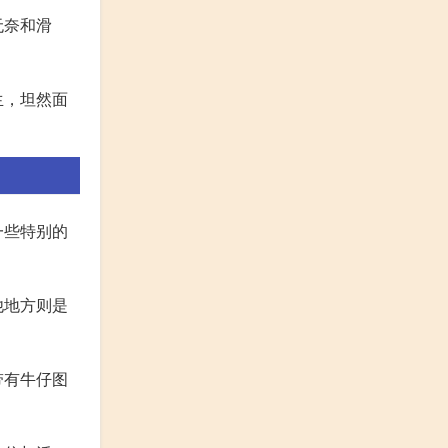
无奈和滑
生，坦然面
一些特别的
他地方则是
带有牛仔图