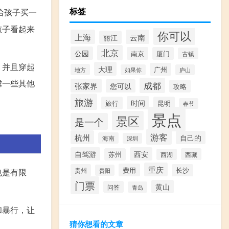
标签
给孩子买一
孩子看起来
你可以
上海
云南
丽江
北京
公园
南京
厦门
古镇
，并且穿起
大理
广州
地方
如果你
庐山
虑一些其他
成都
张家界
您可以
攻略
旅游
时间
旅行
昆明
春节
景点
景区
是一个
游客
杭州
自己的
海南
深圳
自驾游
西安
苏州
西藏
西湖
重庆
费用
贵州
长沙
贵阳
也是有限
门票
黄山
问答
青岛
和暴行，让
猜你想看的文章