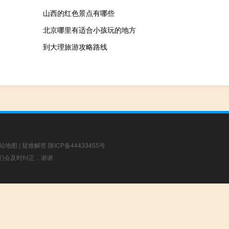
山西的红色景点有哪些
北京哪里有适合小孩玩的地方
到大理旅游攻略路线
站地图
|
疑难解答
陕ICP备44433455号
，我们会及时纠正，谢谢