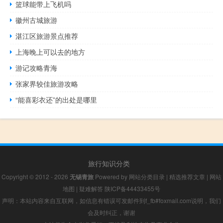
篮球能带上飞机吗
徽州古城旅游
湛江区旅游景点推荐
上海晚上可以去的地方
游记攻略青海
张家界较佳旅游攻略
“能喜彩衣还”的出处是哪里
旅行知识分类
Copyright © 2012 - 2026
无锡青旅
Powered by
网站分类目录
|
精选推荐文章
|
网站
地图
|
疑难解答
陕ICP备44433455号
声明：本站内容来自互联网，如信息有错误可发邮件到f_fb#foxmail.com说明，我们
会及时纠正，谢谢