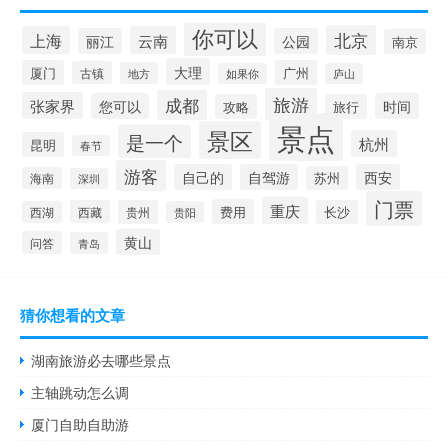
你可以
北京
上海
云南
丽江
公园
南京
大理
厦门
广州
古镇
地方
如果你
庐山
旅游
成都
张家界
您可以
时间
攻略
旅行
景点
景区
是一个
杭州
昆明
春节
游客
自己的
自驾游
西安
苏州
海南
深圳
门票
重庆
费用
西藏
贵州
长沙
西湖
贵阳
黄山
问答
青岛
猜你想看的文章
湖南旅游必去哪些景点
主轴跳动怎么调
厦门自助自助游