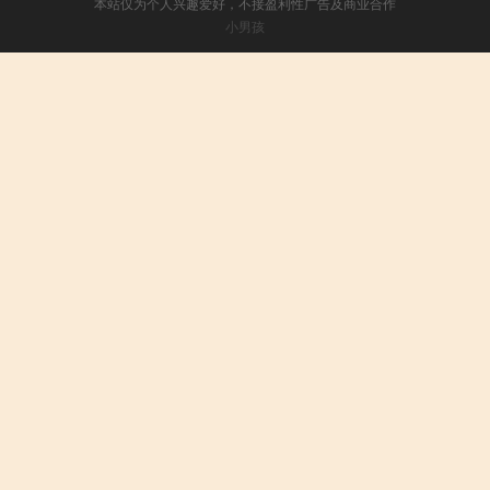
本站仅为个人兴趣爱好，不接盈利性广告及商业合作
小男孩