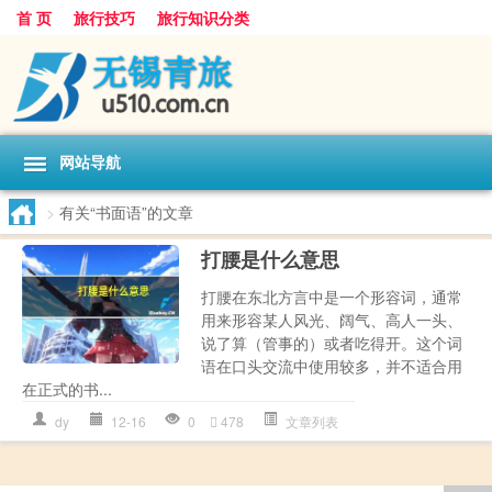
首 页
旅行技巧
旅行知识分类
网站导航
>
有关“书面语”的文章
打腰是什么意思
打腰在东北方言中是一个形容词，通常
用来形容某人风光、阔气、高人一头、
说了算（管事的）或者吃得开。这个词
语在口头交流中使用较多，并不适合用
在正式的书...
dy
12-16
0
478
文章列表