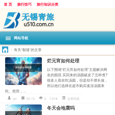
首 页
旅行技巧
旅行知识分类
网站导航
>
有关“裂缝”的文章
烂元宵如何处理
以下围绕“烂元宵如何处理”主题解决网
友的困惑 买回来的汤圆破皮了怎样煮?
很多人喜欢吃汤圆，但是却不擅长做，
所以他们选择在超市购买速冻汤圆来
吃。然而，...
lyx
02-13
0
618
文章列表
冬天会地震吗