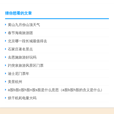
猜你想看的文章
黄山九月份山顶天气
春节海南旅游团
北京哪一段长城最值得去
石家庄著名景点
去恩施旅游好玩吗
趵突泉旅游风景区门票
迪士尼门票年
美景杭州
a股b股c股h股n股s股是什么意思（a股b股h股的含义是什么）
烘干机耗电量大吗