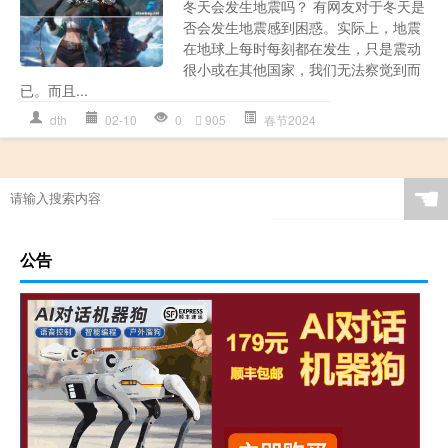
冬天会发生地震吗？ 有网友对于冬天是
否会发生地震感到困惑。实际上，地震
在地球上每时每刻都在发生，只是震动
很小或在其他国家，我们无法察觉到而
已。而且...
dth
02-10
0
905
春节2024
☚
公告