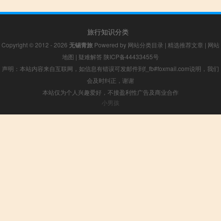
旅行知识分类
Copyright © 2012 - 2026
无锡青旅
Powered by
网站分类目录
|
精选推荐文章
|
网站
地图
|
疑难解答
陕ICP备44433455号
声明：本站内容来自互联网，如信息有错误可发邮件到f_fb#foxmail.com说明，我们
会及时纠正，谢谢
本站仅为个人兴趣爱好，不接盈利性广告及商业合作
小男孩