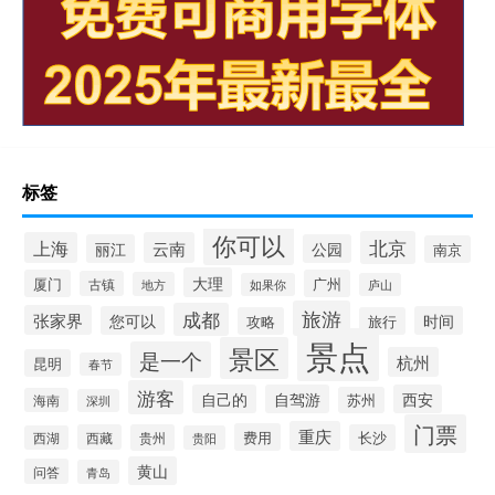
标签
你可以
北京
上海
云南
丽江
公园
南京
大理
厦门
广州
古镇
地方
如果你
庐山
旅游
成都
张家界
您可以
时间
攻略
旅行
景点
景区
是一个
杭州
昆明
春节
游客
自己的
自驾游
西安
苏州
海南
深圳
门票
重庆
费用
西藏
贵州
长沙
西湖
贵阳
黄山
问答
青岛