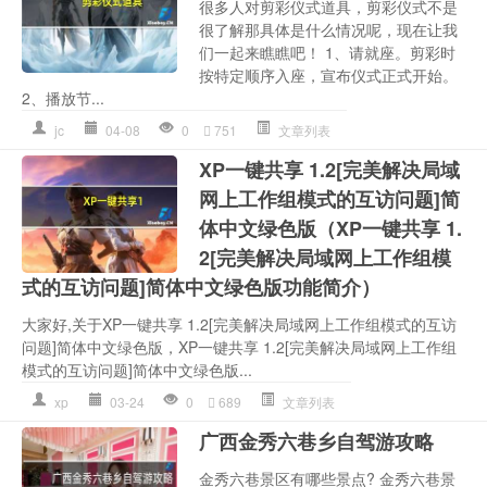
很多人对剪彩仪式道具，剪彩仪式不是
很了解那具体是什么情况呢，现在让我
们一起来瞧瞧吧！ 1、请就座。剪彩时
按特定顺序入座，宣布仪式正式开始。
2、播放节...
jc
04-08
0
751
文章列表
XP一键共享 1.2[完美解决局域
网上工作组模式的互访问题]简
体中文绿色版（XP一键共享 1.
2[完美解决局域网上工作组模
式的互访问题]简体中文绿色版功能简介）
大家好,关于XP一键共享 1.2[完美解决局域网上工作组模式的互访
问题]简体中文绿色版，XP一键共享 1.2[完美解决局域网上工作组
模式的互访问题]简体中文绿色版...
xp
03-24
0
689
文章列表
广西金秀六巷乡自驾游攻略
金秀六巷景区有哪些景点? 金秀六巷景