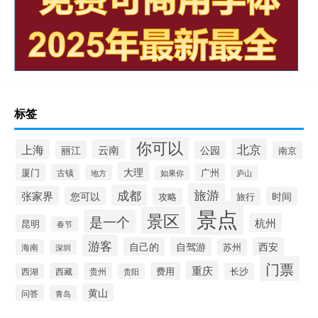
标签
你可以
北京
上海
云南
丽江
公园
南京
大理
厦门
广州
古镇
地方
如果你
庐山
旅游
成都
张家界
您可以
时间
攻略
旅行
景点
景区
是一个
杭州
昆明
春节
游客
自己的
自驾游
西安
苏州
海南
深圳
门票
重庆
费用
西藏
贵州
长沙
西湖
贵阳
黄山
问答
青岛