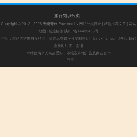
旅行知识分类
Copyright © 2012 - 2026
无锡青旅
Powered by
网站分类目录
|
精选推荐文章
|
网站
地图
|
疑难解答
陕ICP备44433455号
声明：本站内容来自互联网，如信息有错误可发邮件到f_fb#foxmail.com说明，我们
会及时纠正，谢谢
本站仅为个人兴趣爱好，不接盈利性广告及商业合作
小男孩