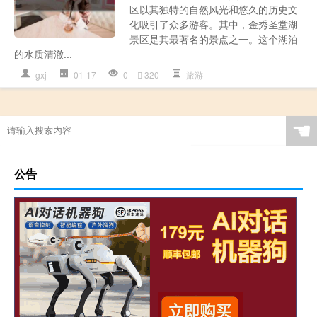
区以其独特的自然风光和悠久的历史文
化吸引了众多游客。其中，金秀圣堂湖
景区是其最著名的景点之一。这个湖泊
的水质清澈...
gxj
01-17
0
320
旅游
☚
公告