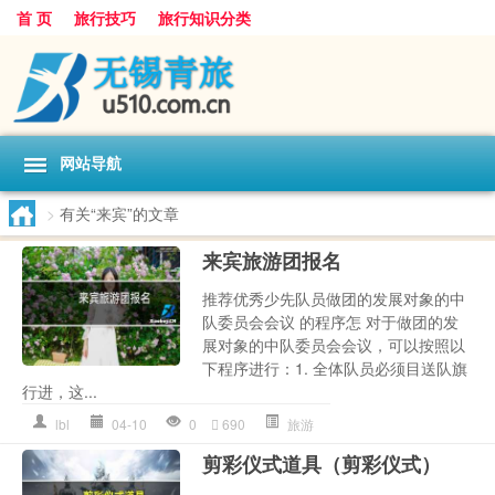
首 页
旅行技巧
旅行知识分类
网站导航
>
有关“来宾”的文章
来宾旅游团报名
推荐优秀少先队员做团的发展对象的中
队委员会会议 的程序怎 对于做团的发
展对象的中队委员会会议，可以按照以
下程序进行：1. 全体队员必须目送队旗
行进，这...
lbl
04-10
0
690
旅游
剪彩仪式道具（剪彩仪式）