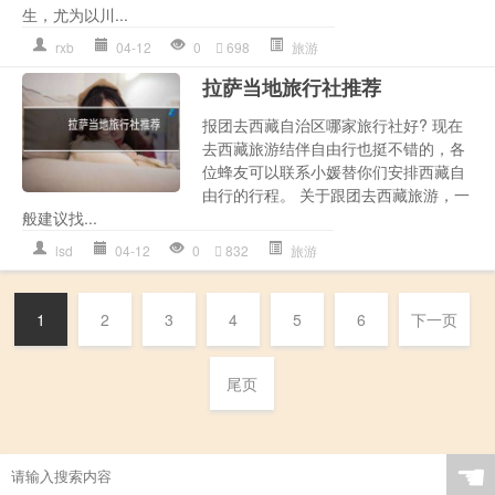
生，尤为以川...
rxb
04-12
0
698
旅游
拉萨当地旅行社推荐
报团去西藏自治区哪家旅行社好? 现在
去西藏旅游结伴自由行也挺不错的，各
位蜂友可以联系小媛替你们安排西藏自
由行的行程。 关于跟团去西藏旅游，一
般建议找...
lsd
04-12
0
832
旅游
1
2
3
4
5
6
下一页
尾页
☚