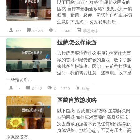
以下围绕“自行车攻略”主题解决网友的
困惑 自行车选购全攻略? 要想买到一辆
坚固、耐用、轻便、灵活的自行车,必须
注意以下几点; 1.分别转动前后...
zhc
04-23
0
999
手游攻略
拉萨怎么样旅游
去拉萨需要注意什么事项? 拉萨作为西
藏的首府和藏传佛教的圣地，吸引了越
来越多的旅游者。因此，在前往拉萨旅
游时，我们需要注意一些事项。以下是
一些需要准...
lsz
04-12
0
720
旅游
西藏自旅游攻略
以下围绕“西藏自旅游攻略”主题解决网
友的困惑 如何应对西藏的高原反应 初
次去西藏的游客不要做任何剧烈运动的
身体锻炼，放松心态，不要有压力，高
原反应没有...