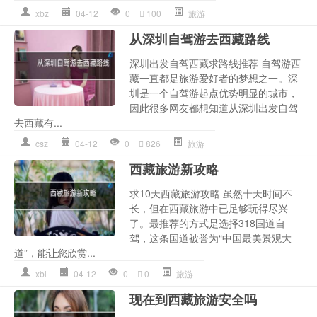
xbz
04-12
0
100
旅游
从深圳自驾游去西藏路线
深圳出发自驾西藏求路线推荐 自驾游西
藏一直都是旅游爱好者的梦想之一。深
圳是一个自驾游起点优势明显的城市，
因此很多网友都想知道从深圳出发自驾
去西藏有...
csz
04-12
0
826
旅游
西藏旅游新攻略
求10天西藏旅游攻略 虽然十天时间不
长，但在西藏旅游中已足够玩得尽兴
了。最推荐的方式是选择318国道自
驾，这条国道被誉为“中国最美景观大
道”，能让您欣赏...
xbl
04-12
0
0
旅游
现在到西藏旅游安全吗