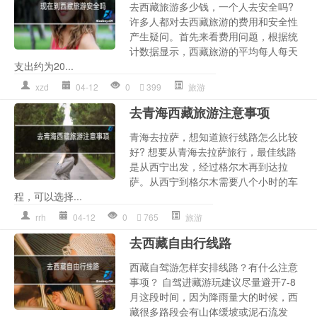
去西藏旅游多少钱，一个人去安全吗?
许多人都对去西藏旅游的费用和安全性
产生疑问。首先来看费用问题，根据统
计数据显示，西藏旅游的平均每人每天
支出约为20...
xzd
04-12
0
399
旅游
去青海西藏旅游注意事项
青海去拉萨，想知道旅行线路怎么比较
好? 想要从青海去拉萨旅行，最佳线路
是从西宁出发，经过格尔木再到达拉
萨。从西宁到格尔木需要八个小时的车
程，可以选择...
rrh
04-12
0
765
旅游
去西藏自由行线路
西藏自驾游怎样安排线路？有什么注意
事项？ 自驾进藏游玩建议尽量避开7-8
月这段时间，因为降雨量大的时候，西
藏很多路段会有山体缓坡或泥石流发