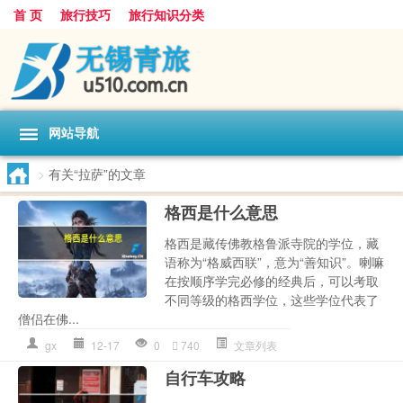
首 页
旅行技巧
旅行知识分类
网站导航
>
有关“拉萨”的文章
格西是什么意思
格西是藏传佛教格鲁派寺院的学位，藏
语称为“格威西联”，意为“善知识”。喇嘛
在按顺序学完必修的经典后，可以考取
不同等级的格西学位，这些学位代表了
僧侣在佛...
gx
12-17
0
740
文章列表
自行车攻略