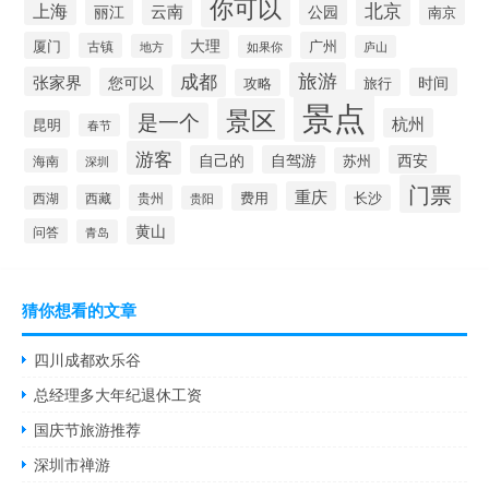
你可以
北京
上海
云南
丽江
公园
南京
大理
厦门
广州
古镇
地方
如果你
庐山
旅游
成都
张家界
您可以
时间
攻略
旅行
景点
景区
是一个
杭州
昆明
春节
游客
自己的
自驾游
西安
苏州
海南
深圳
门票
重庆
费用
西藏
贵州
长沙
西湖
贵阳
黄山
问答
青岛
猜你想看的文章
四川成都欢乐谷
总经理多大年纪退休工资
国庆节旅游推荐
深圳市禅游