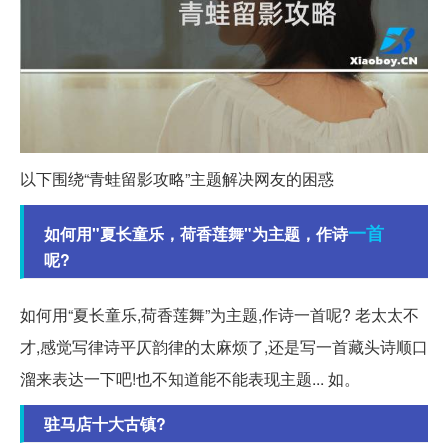
以下围绕“青蛙留影攻略”主题解决网友的困惑
一首
如何用"夏长童乐，荷香莲舞"为主题，作诗
呢?
如何用“夏长童乐,荷香莲舞”为主题,作诗一首呢? 老太太不
才,感觉写律诗平仄韵律的太麻烦了,还是写一首藏头诗顺口
溜来表达一下吧!也不知道能不能表现主题... 如。
驻马店十大古镇?