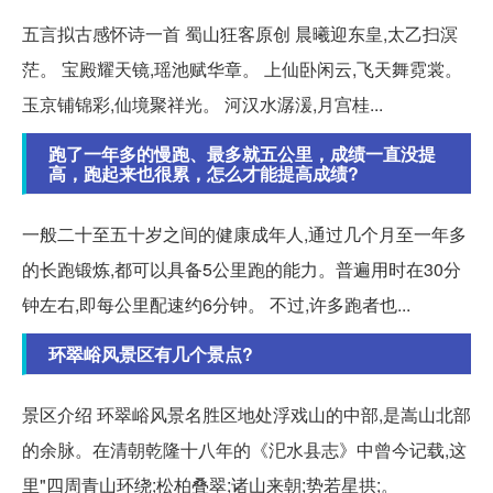
五言拟古感怀诗一首 蜀山狂客原创 晨曦迎东皇,太乙扫溟
茫。 宝殿耀天镜,瑶池赋华章。 上仙卧闲云,飞天舞霓裳。
玉京铺锦彩,仙境聚祥光。 河汉水潺湲,月宫桂...
跑了一年多的慢跑、最多就五公里，成绩一直没提
高，跑起来也很累，怎么才能提高成绩?
一般二十至五十岁之间的健康成年人,通过几个月至一年多
的长跑锻炼,都可以具备5公里跑的能力。普遍用时在30分
钟左右,即每公里配速约6分钟。 不过,许多跑者也...
环翠峪风景区有几个景点?
景区介绍 环翠峪风景名胜区地处浮戏山的中部,是嵩山北部
的余脉。在清朝乾隆十八年的《汜水县志》中曾今记载,这
里"四周青山环绕;松柏叠翠;诸山来朝;势若星拱;。