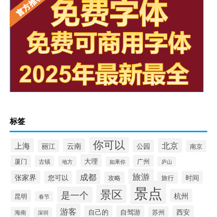
标签
你可以
北京
上海
云南
丽江
公园
南京
大理
厦门
广州
古镇
地方
如果你
庐山
旅游
成都
张家界
您可以
时间
攻略
旅行
景点
景区
是一个
杭州
昆明
春节
游客
自己的
自驾游
西安
苏州
海南
深圳