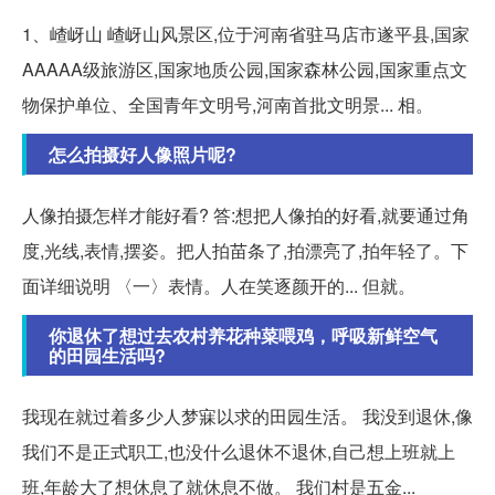
1、嵖岈山 嵖岈山风景区,位于河南省驻马店市遂平县,国家
AAAAA级旅游区,国家地质公园,国家森林公园,国家重点文
物保护单位、全国青年文明号,河南首批文明景... 相。
怎么拍摄好人像照片呢?
人像拍摄怎样才能好看? 答:想把人像拍的好看,就要通过角
度,光线,表情,摆姿。把人拍苗条了,拍漂亮了,拍年轻了。下
面详细说明 〈一〉表情。人在笑逐颜开的... 但就。
你退休了想过去农村养花种菜喂鸡，呼吸新鲜空气
的田园生活吗?
我现在就过着多少人梦寐以求的田园生活。 我没到退休,像
我们不是正式职工,也没什么退休不退休,自己想上班就上
班,年龄大了想休息了就休息不做。 我们村是五金...