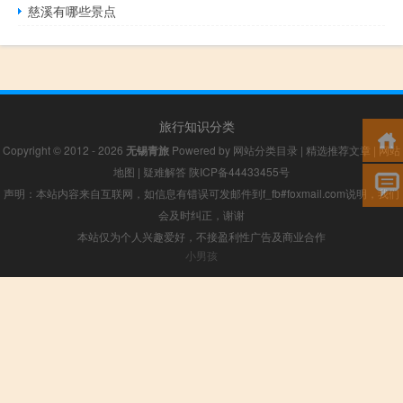
慈溪有哪些景点
旅行知识分类
Copyright © 2012 - 2026
无锡青旅
Powered by
网站分类目录
|
精选推荐文章
|
网站
地图
|
疑难解答
陕ICP备44433455号
声明：本站内容来自互联网，如信息有错误可发邮件到f_fb#foxmail.com说明，我们
会及时纠正，谢谢
本站仅为个人兴趣爱好，不接盈利性广告及商业合作
小男孩