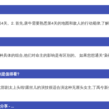
4关。2. 首先,唐牛需要熟悉第4关的地图和敌人的行动规律,了
种具体的组合,他们对命主的影响是有区别的。 如果您想通关“枭神
剧是值得看?
] 这部剧太上头啦!露丝儿的演技很适合演这种无厘头女主,丁禹兮
- ...