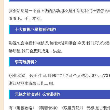
宴会活动是一个新上线的活动,那么这个活动我们应该怎么
看看吧。手... 本期。
十大影视巨星都有谁呢?
影视包含电视和电影,又包括大陆和港台,今天,我们只说说香
港明星,我们会想到成龙... 洪金。
李宥维资料?
职业:演员、歌手 生日:1998年7月7日 个人信息:187 cm/
浙江省丽水市缙云县,... 职。
元禄之前演过什么古装剧?
有《延禧攻略》《萌妻食神》《双世宠妃Ⅱ》 元禄,是古装传