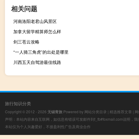
相关问题
河南洛阳老君山风景区
加拿大留学精算师怎么样
剑三苍云攻略
“一人骑三角虎”的出处是哪里
川西五天自驾游最佳线路
旅行知识分类
Copyright © 2012 - 2026
无锡青旅
Powered by
网站分类目录
|
精选推荐文章
|
网
声明：本站内容来自互联网，如信息有错误可发邮件到f_fb#foxmail.com说明
本站仅为个人兴趣爱好，不接盈利性广告及商业合作