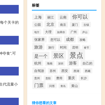
标签
你可以
上海
云南
丽江
解每个关卡的
北京
公园
南京
厦门
古镇
大理
广州
地方
如果你
庐山
成都
张家界
您可以
攻略
旅游
时间
旅行
昆明
春节
景点
夺食”,可
景区
是一个
游客
杭州
自己的
海南
深圳
自驾游
西安
苏州
西藏
西湖
重庆
费用
贵州
长沙
贵阳
新生代流量小
门票
黄山
问答
青岛
猜你想看的文章