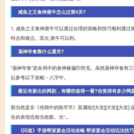
咸鱼之王食神唐牛怎么过第4关?
1. 咸鱼之王食神唐牛可以通过合理的策略和技巧顺利通过第
特点和难点。其次,唐牛可以利。
枭神夺食靠什么通关?
“枭神夺食”是命局中的食神被偏印所克。虽然枭神夺食有三
以参考以下攻略: - 八字中。
最近有新出的网剧，有哪些值得一看?你觉得有多少网
那当然是非《传闻中的陈芊芊》莫属啦![大笑][大笑][大笑
生的表现也相当抢眼。当“...
《问道》手游帮派宴会活动攻略 帮派宴会活动玩法技巧分享 