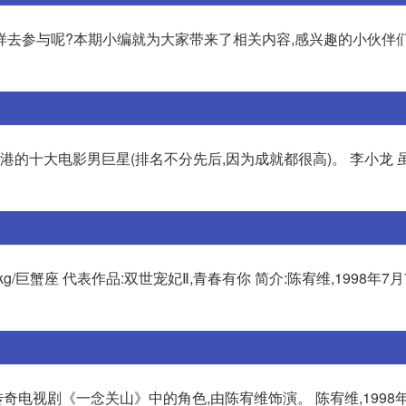
样去参与呢?本期小编就为大家带来了相关内容,感兴趣的小伙伴们
港的十大电影男巨星(排名不分先后,因为成就都很高)。 李小龙 
70 kg/巨蟹座 代表作品:双世宠妃Ⅱ,青春有你 简介:陈宥维,1998年
奇电视剧《一念关山》中的角色,由陈宥维饰演。 陈宥维,1998年