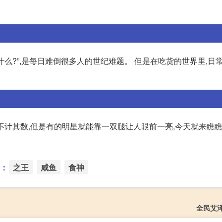
吃什么?”,是每日难倒很多人的世纪难题。 但是在吃货的世界里,日
人不计其数,但是有的明星就能靠一双腿让人眼前一亮,今天就来瞧
：
之王
咸鱼
食神
全民艾