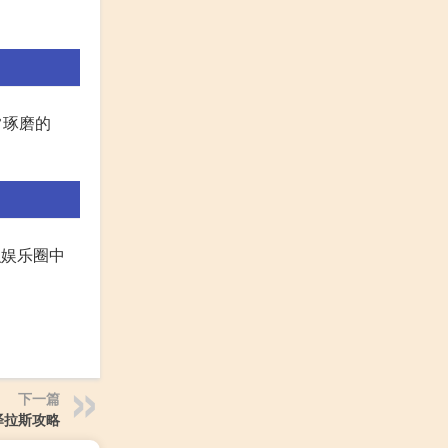
常琢磨的
瞧娱乐圈中
下一篇
泽拉斯攻略