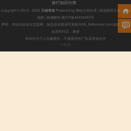
旅行知识分类
Copyright © 2012 - 2026
无锡青旅
Powered by
网站分类目录
|
精选推荐文章
|
网站
地图
|
疑难解答
陕ICP备44433455号
声明：本站内容来自互联网，如信息有错误可发邮件到f_fb#foxmail.com说明，我们
会及时纠正，谢谢
本站仅为个人兴趣爱好，不接盈利性广告及商业合作
小男孩