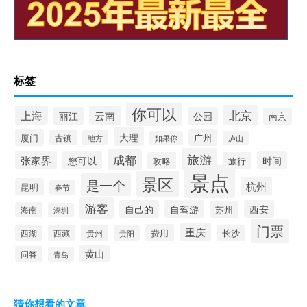
标签
你可以
北京
上海
云南
丽江
公园
南京
大理
厦门
广州
古镇
地方
如果你
庐山
旅游
成都
张家界
您可以
时间
攻略
旅行
景点
景区
是一个
杭州
昆明
春节
游客
自己的
自驾游
西安
苏州
海南
深圳
门票
重庆
费用
西藏
贵州
长沙
西湖
贵阳
黄山
问答
青岛
猜你想看的文章