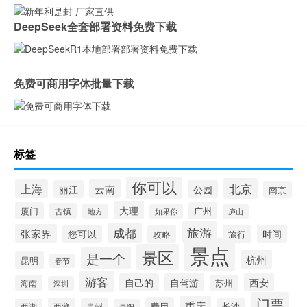
DeepSeek全套部署资料免费下载
免费可商用字体批量下载
标签
你可以
北京
上海
云南
丽江
公园
南京
大理
厦门
广州
古镇
地方
如果你
庐山
旅游
成都
张家界
您可以
时间
攻略
旅行
景点
景区
是一个
杭州
昆明
春节
游客
自己的
自驾游
西安
苏州
海南
深圳
门票
重庆
费用
西藏
贵州
长沙
西湖
贵阳