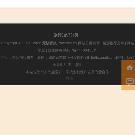
旅行知识分类
Copyright © 2012 - 2026
无锡青旅
Powered by
网站分类目录
|
精选推荐文章
|
网站
地图
|
疑难解答
陕ICP备44433455号
声明：本站内容来自互联网，如信息有错误可发邮件到f_fb#foxmail.com说明，我们
会及时纠正，谢谢
本站仅为个人兴趣爱好，不接盈利性广告及商业合作
小男孩