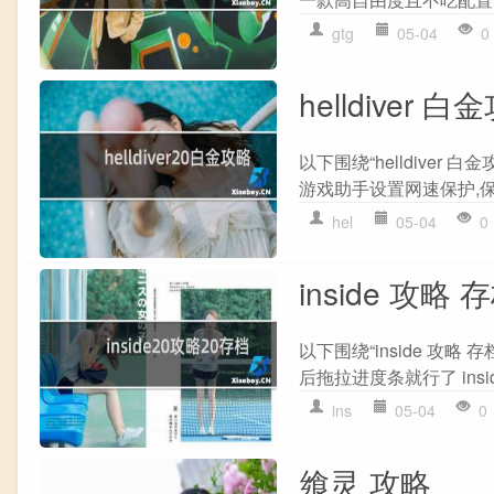
gtg
05-04
0
helldiver 白
以下围绕“helldiver 
游戏助手设置网速保护,保
hel
05-04
0
inside 攻略 
以下围绕“inside 攻略
后拖拉进度条就行了 inside
ins
05-04
0
飨灵 攻略