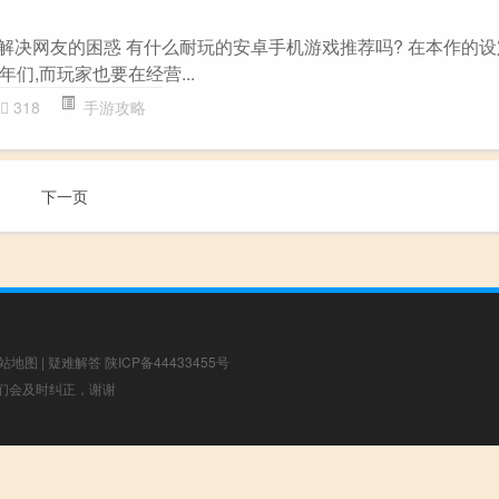
题解决网友的困惑 有什么耐玩的安卓手机游戏推荐吗? 在本作的设
们,而玩家也要在经营...
318
手游攻略
下一页
站地图
|
疑难解答
陕ICP备44433455号
，我们会及时纠正，谢谢