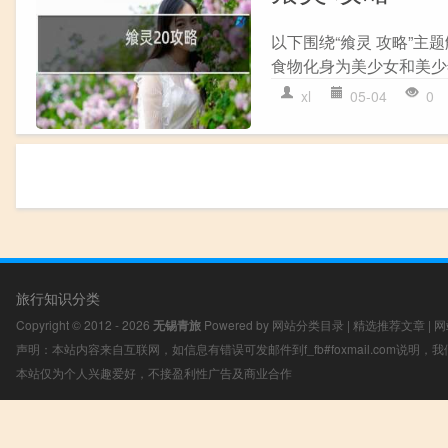
以下围绕“飨灵 攻略”主
食物化身为美少女和美少年
xl
05-04
0
旅行知识分类
Copyright © 2012 - 2026
无锡青旅
Powered by
网站分类目录
|
精选推荐文章
|
网
声明：本站内容来自互联网，如信息有错误可发邮件到f_fb#foxmail.com说明
本站仅为个人兴趣爱好，不接盈利性广告及商业合作