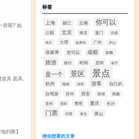
标签
你可以
上海
云南
丽江
首呢? 如
北京
公园
南京
厦门
古镇
大理
广州
地方
如果你
庐山
成都
张家界
您可以
攻略
旅游
时间
旅行
昆明
春节
景点
景区
是一个
键道具 面具,
游客
杭州
自己的
海南
深圳
自驾游
西安
苏州
西藏
西湖
重庆
费用
贵州
长沙
贵阳
门票
黄山
问答
青岛
安地列斯】
猜你想看的文章