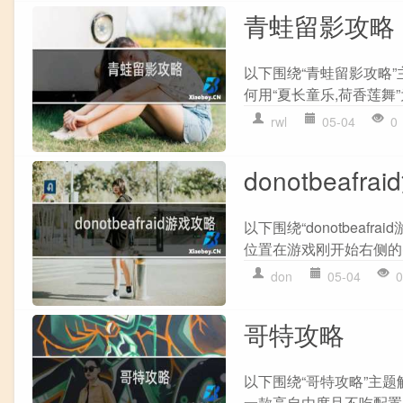
青蛙留影攻略
以下围绕“青蛙留影攻略”
何用“夏长童乐,荷香莲舞”为
rwl
05-04
0
donotbeafr
以下围绕“donotbeafr
位置在游戏刚开始右侧的密
don
05-04
0
哥特攻略
以下围绕“哥特攻略”主题
一款高自由度且不吃配置的