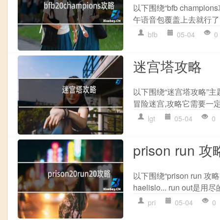
以下围绕“bfb cham
午语音包覆盖上去就行了呀,
bfb
05-04
0
迷宫塔攻略
以下围绕“迷宫塔攻略”
冒险迷宫,攻略它需要一定
lgt
05-04
0
prison run 攻
以下围绕“prison run 攻略
haelislo... run out
pri
05-04
0