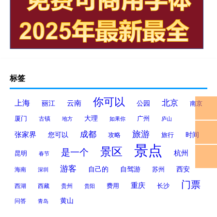
标签
你可以
北京
上海
云南
丽江
公园
南京
大理
厦门
广州
古镇
地方
如果你
庐山
旅游
成都
张家界
您可以
时间
攻略
旅行
景点
景区
是一个
杭州
昆明
春节
游客
自己的
自驾游
西安
苏州
海南
深圳
门票
重庆
费用
西藏
贵州
长沙
西湖
贵阳
黄山
问答
青岛