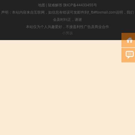
地图
|
疑难解答
陕ICP备44433455号
声明：本站内容来自互联网，如信息有错误可发邮件到f_fb#foxmail.com说明，我们
会及时纠正，谢谢
本站仅为个人兴趣爱好，不接盈利性广告及商业合作
小男孩