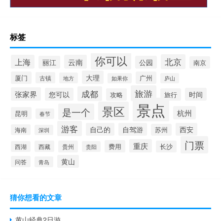
标签
你可以
北京
上海
云南
丽江
公园
南京
大理
厦门
广州
古镇
地方
如果你
庐山
旅游
成都
张家界
您可以
时间
攻略
旅行
景点
景区
是一个
杭州
昆明
春节
游客
自己的
自驾游
西安
苏州
海南
深圳
门票
重庆
费用
西藏
贵州
长沙
西湖
贵阳
黄山
问答
青岛
猜你想看的文章
黄山经典2日游