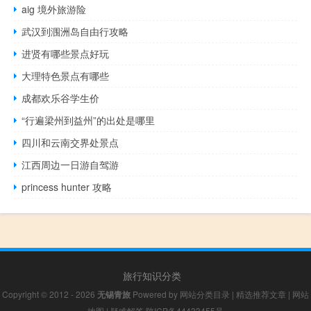
aig 境外旅游险
武汉到涠洲岛自由行攻略
进贤有哪些景点好玩
大理特色景点有哪些
成都欢乐谷学生价
“行遍梁州到益州”的出处是哪里
四川和云南交界处景点
江西周边一日游自驾游
princess hunter 攻略
旅行知识分类
Copyright © 2012 - 2026
无锡青旅
Powered by
网站分类目录
|
精选推荐文章
|
网站
地图
|
疑难解答
陕ICP备44433455号