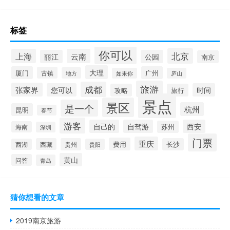
标签
你可以
北京
上海
云南
丽江
公园
南京
大理
厦门
广州
古镇
地方
如果你
庐山
旅游
成都
张家界
您可以
时间
攻略
旅行
景点
景区
是一个
杭州
昆明
春节
游客
自己的
自驾游
西安
苏州
海南
深圳
门票
重庆
费用
西藏
贵州
长沙
西湖
贵阳
黄山
问答
青岛
猜你想看的文章
2019南京旅游