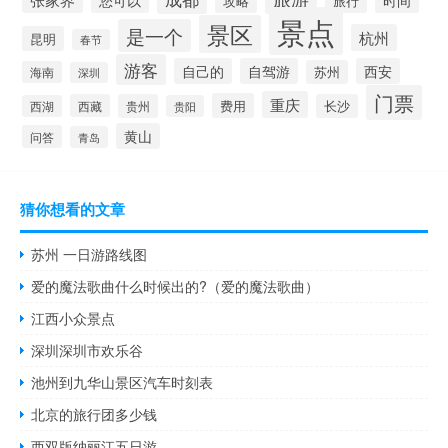
您可以
时间
攻略
旅行
景点
景区
是一个
杭州
昆明
春节
游客
自己的
自驾游
西安
苏州
海南
深圳
门票
重庆
费用
西藏
贵州
长沙
西湖
贵阳
黄山
问答
青岛
猜你想看的文章
苏州 一日游路线图
爱的魔法歌曲什么时候出的?（爱的魔法歌曲）
江西小众景点
深圳深圳市欢乐谷
池州到九华山景区汽车时刻表
北京的旅行团多少钱
西双版纳丽江五日游