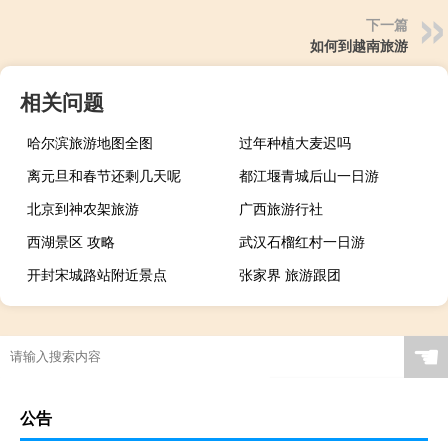
下一篇
如何到越南旅游
相关问题
哈尔滨旅游地图全图
过年种植大麦迟吗
离元旦和春节还剩几天呢
都江堰青城后山一日游
北京到神农架旅游
广西旅游行社
西湖景区 攻略
武汉石榴红村一日游
开封宋城路站附近景点
张家界 旅游跟团
☚
公告