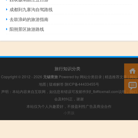
成都到九寨沟自驾路线
去鼓浪屿的旅游指南
阳朔景区旅游路线
旅行知识分类
Copyright © 2012 - 2026
无锡青旅
Powered by
网站分类目录
|
精选推荐文章
|
网站
地图
|
疑难解答
陕ICP备44433455号
声明：本站内容来自互联网，如信息有错误可发邮件到f_fb#foxmail.com说明，我们
会及时纠正，谢谢
本站仅为个人兴趣爱好，不接盈利性广告及商业合作
小男孩