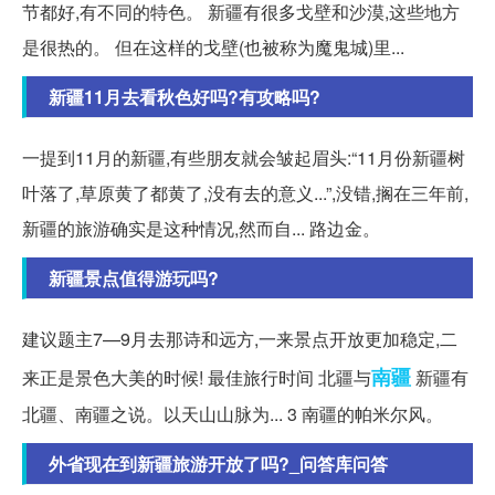
节都好,有不同的特色。 新疆有很多戈壁和沙漠,这些地方
是很热的。 但在这样的戈壁(也被称为魔鬼城)里...
新疆11月去看秋色好吗?有攻略吗?
一提到11月的新疆,有些朋友就会皱起眉头:“11月份新疆树
叶落了,草原黄了都黄了,没有去的意义...”,没错,搁在三年前,
新疆的旅游确实是这种情况,然而自... 路边金。
新疆景点值得游玩吗?
建议题主7—9月去那诗和远方,一来景点开放更加稳定,二
南疆
来正是景色大美的时候! 最佳旅行时间 北疆与
新疆有
北疆、南疆之说。以天山山脉为... 3 南疆的帕米尔风。
外省现在到新疆旅游开放了吗?_问答库问答