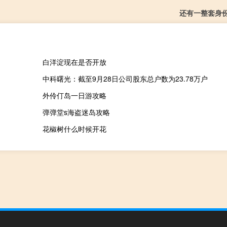
还有一整套身
白洋淀现在是否开放
中科曙光：截至9月28日公司股东总户数为23.78万户
外伶仃岛一日游攻略
弹弹堂s海盗迷岛攻略
花椒树什么时候开花