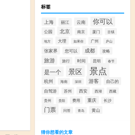
标签
你可以
上海
云南
丽江
北京
公园
南京
厦门
古镇
大理
广州
地方
如果你
庐山
成都
张家界
您可以
攻略
旅游
时间
旅行
昆明
春节
景点
景区
是一个
游客
杭州
自己的
海南
深圳
自驾游
西安
苏州
西藏
西湖
重庆
费用
贵州
长沙
贵阳
门票
黄山
问答
青岛
猜你想看的文章