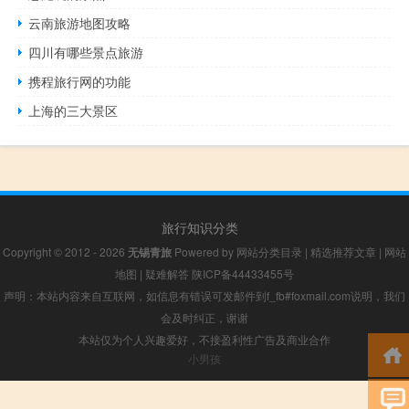
云南旅游地图攻略
四川有哪些景点旅游
携程旅行网的功能
上海的三大景区
旅行知识分类
Copyright © 2012 - 2026
无锡青旅
Powered by
网站分类目录
|
精选推荐文章
|
网站
地图
|
疑难解答
陕ICP备44433455号
声明：本站内容来自互联网，如信息有错误可发邮件到f_fb#foxmail.com说明，我们
会及时纠正，谢谢
本站仅为个人兴趣爱好，不接盈利性广告及商业合作
小男孩