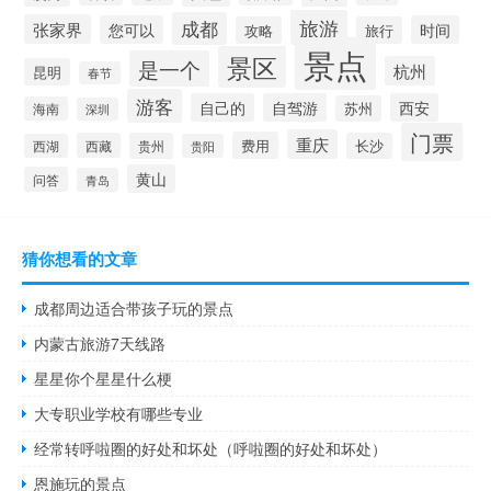
旅游
成都
张家界
您可以
时间
攻略
旅行
景点
景区
是一个
杭州
昆明
春节
游客
自己的
自驾游
西安
苏州
海南
深圳
门票
重庆
费用
西藏
贵州
长沙
西湖
贵阳
黄山
问答
青岛
猜你想看的文章
成都周边适合带孩子玩的景点
内蒙古旅游7天线路
星星你个星星什么梗
大专职业学校有哪些专业
经常转呼啦圈的好处和坏处（呼啦圈的好处和坏处）
恩施玩的景点