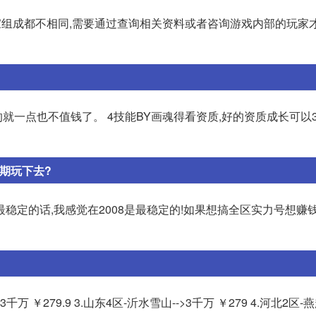
玩家组成都不相同,需要通过查询相关资料或者咨询游戏内部的玩家
的就一点也不值钱了。 4技能BY画魂得看资质,好的资质成长可以30
期玩下去?
稳定的话,我感觉在2008是最稳定的!如果想搞全区实力号想赚
3千万 ￥279.9 3.山东4区-沂水雪山-->3千万 ￥279 4.河北2区-燕