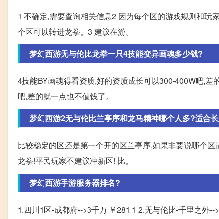
1 不确定,需要查询相关信息2 因为每个区的游戏规则和
个区可以转进龙拳。3 建议在游。
梦幻西游无与伦比龙拳一只4技能变异画魂多少钱?
4技能BY画魂得看资质,好的资质成长可以300-400W吧,差
吧,差的就一点也不值钱了。
梦幻西游2无与伦比兰亭序和龙马精神哪个人多?适合长
比较稳定的区还是第一个开的区兰亭序,如果非要说哪个区最
龙拳!平民玩家不建议冲新区! 比。
梦幻西游手游服务器排名?
1.四川1区-成都府-->3千万 ￥281.1 2.无与伦比-千里之外-->