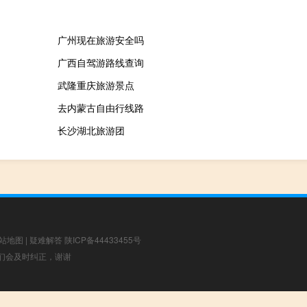
广州现在旅游安全吗
广西自驾游路线查询
武隆重庆旅游景点
去内蒙古自由行线路
长沙湖北旅游团
站地图
|
疑难解答
陕ICP备44433455号
，我们会及时纠正，谢谢