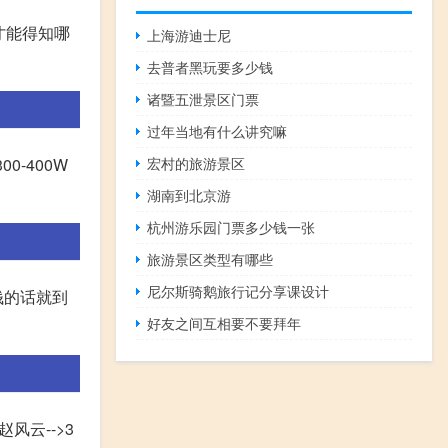
才能得知哪
上海游迪士尼
去普者黑玩要多少钱
诸暨五泄景区门票
过年当地有什么讲究嘛
宏村的旅游景区
0-400W
湖南到北京游
杭州游乐园门票多少钱一张
旅游景区类型有哪些
尼尔斯骑鹅旅行记分享课设计
钱的话就到
好友之间互相要不要拜年
赵风云-->3