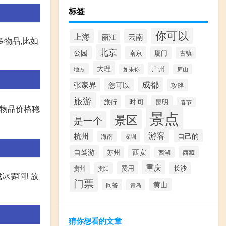
标签
你可以
上海
云南
丽江
多物品,比如
北京
公园
南京
厦门
古镇
大理
广州
地方
如果你
庐山
成都
张家界
您可以
攻略
旅游
时间
旅行
昆明
春节
 物品价格稳
景点
景区
是一个
游客
杭州
自己的
海南
深圳
自驾游
西安
苏州
西藏
西湖
重庆
费用
贵州
长沙
贵阳
冰雾啊! 放
门票
黄山
问答
青岛
猜你想看的文章