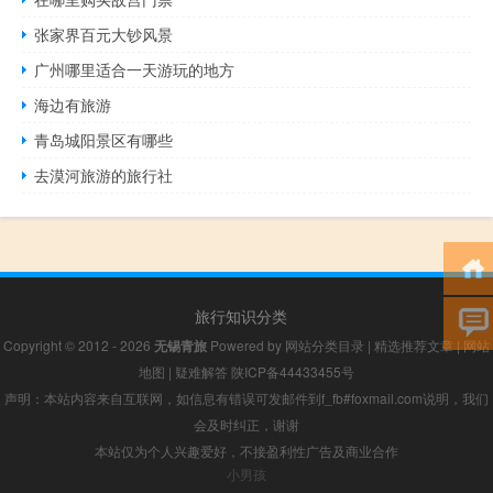
张家界百元大钞风景
广州哪里适合一天游玩的地方
海边有旅游
青岛城阳景区有哪些
去漠河旅游的旅行社
旅行知识分类
Copyright © 2012 - 2026
无锡青旅
Powered by
网站分类目录
|
精选推荐文章
|
网站
地图
|
疑难解答
陕ICP备44433455号
声明：本站内容来自互联网，如信息有错误可发邮件到f_fb#foxmail.com说明，我们
会及时纠正，谢谢
本站仅为个人兴趣爱好，不接盈利性广告及商业合作
小男孩