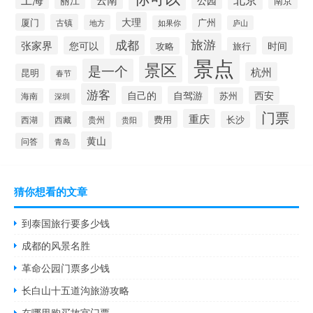
丽江
公园
南京
大理
厦门
广州
古镇
地方
如果你
庐山
旅游
成都
张家界
您可以
时间
攻略
旅行
景点
景区
是一个
杭州
昆明
春节
游客
自己的
自驾游
西安
苏州
海南
深圳
门票
重庆
费用
西藏
贵州
长沙
西湖
贵阳
黄山
问答
青岛
猜你想看的文章
到泰国旅行要多少钱
成都的风景名胜
革命公园门票多少钱
长白山十五道沟旅游攻略
在哪里购买故宫门票