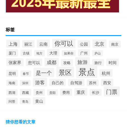
标签
你可以
北京
上海
云南
丽江
公园
南京
大理
厦门
广州
古镇
地方
如果你
庐山
旅游
成都
张家界
您可以
时间
攻略
旅行
景点
景区
是一个
杭州
昆明
春节
游客
自己的
自驾游
西安
苏州
海南
深圳
门票
重庆
费用
西藏
贵州
长沙
西湖
贵阳
黄山
问答
青岛
猜你想看的文章