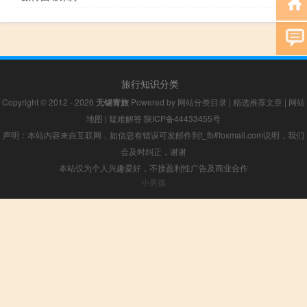
旅行知识分类
Copyright © 2012 - 2026
无锡青旅
Powered by
网站分类目录
|
精选推荐文章
|
网站
地图
|
疑难解答
陕ICP备44433455号
声明：本站内容来自互联网，如信息有错误可发邮件到f_fb#foxmail.com说明，我们
会及时纠正，谢谢
本站仅为个人兴趣爱好，不接盈利性广告及商业合作
小男孩