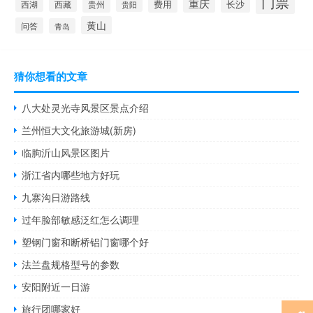
门票
重庆
费用
西藏
贵州
长沙
西湖
贵阳
黄山
问答
青岛
猜你想看的文章
八大处灵光寺风景区景点介绍
兰州恒大文化旅游城(新房)
临朐沂山风景区图片
浙江省内哪些地方好玩
九寨沟日游路线
过年脸部敏感泛红怎么调理
塑钢门窗和断桥铝门窗哪个好
法兰盘规格型号的参数
安阳附近一日游
旅行团哪家好