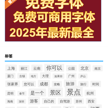
标签
你可以
北京
上海
云南
丽江
公园
南京
大理
厦门
广州
古镇
地方
如果你
庐山
旅游
成都
张家界
您可以
时间
攻略
旅行
景点
景区
是一个
杭州
昆明
春节
游客
自己的
自驾游
西安
苏州
海南
深圳